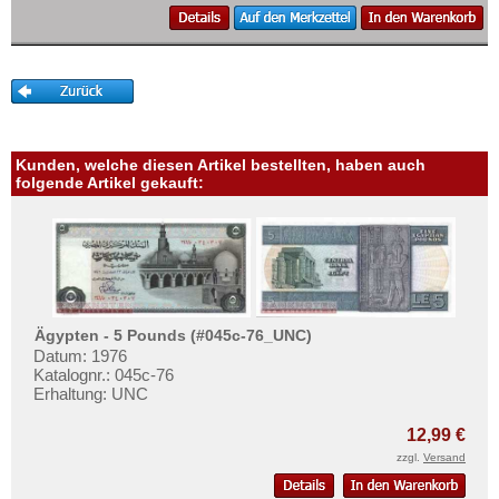
Swaziland
Tansania
Togo
Tschad
Tunesien
Kunden, welche diesen Artikel bestellten, haben auch
folgende Artikel gekauft:
Uganda
Westafrikanische Staaten
Zaire
Zentralafrikanische Republik
Zentralafrikanische Staaten
Ägypten - 5 Pounds (#045c-76_UNC)
Zimbabwe
Datum: 1976
Katalognr.: 045c-76
Erhaltung: UNC
12,99 €
zzgl.
Versand