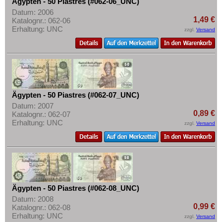
Ägypten - 50 Piastres (#062-06_UNC)
Rhodesien
Datum: 2006
1,49 €
Katalognr.: 062-06
Rhodesien & Nyasaland
Erhaltung: UNC
zzgl.
Versand
Ruanda
Ruanda-Burundi
Sambia
Sao Tome & Principe
Ägypten - 50 Piastres (#062-07_UNC)
Senegal
Datum: 2007
Seychellen
0,89 €
Katalognr.: 062-07
Erhaltung: UNC
zzgl.
Versand
Sierra Leone
Somalia
Somaliland
St. Helena
Süd Sudan
Ägypten - 50 Piastres (#062-08_UNC)
Datum: 2008
Südafrika
0,99 €
Katalognr.: 062-08
Sudan
Erhaltung: UNC
zzgl.
Versand