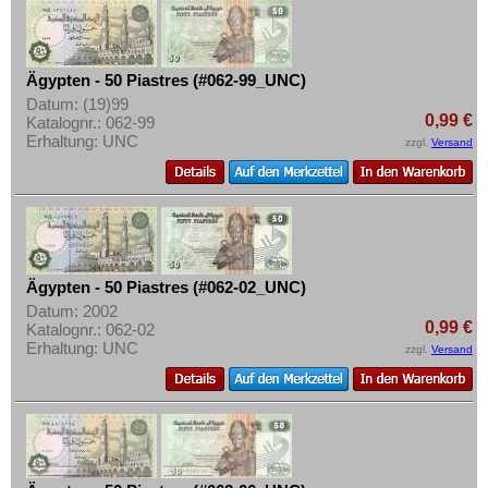
Mehr über...
Lesotho
Liberia
Zahlungsbedingungen
Libyen
Privatsphäre und Datenschutz
Ägypten - 50 Piastres (#062-99_UNC)
Datum: (19)99
Madagaskar
Widerrufsbelehrung
0,99 €
Katalognr.: 062-99
Erhaltung: UNC
Malawi
Liefer- und Versandkosten
zzgl.
Versand
Mali
AGB
Marokko
Impressum
Mauretanien
Mauritius
Ägypten - 50 Piastres (#062-02_UNC)
Mozambique
Datum: 2002
0,99 €
Katalognr.: 062-02
Namibia
Erhaltung: UNC
zzgl.
Versand
Niger
Nigeria
Ostafrika
Portugiesisch Guinea