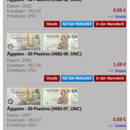
Rhodesien
Datum: 2002
0,99 €
Katalognr.: 062-02
Rhodesien & Nyasaland
Erhaltung: UNC
zzgl.
Versand
Ruanda
Ruanda-Burundi
Sambia
Sao Tome & Principe
Ägypten - 50 Piastres (#062-06_UNC)
Senegal
Datum: 2006
1,49 €
Seychellen
Katalognr.: 062-06
Erhaltung: UNC
zzgl.
Versand
Sierra Leone
Somalia
Somaliland
St. Helena
Süd Sudan
Ägypten - 50 Piastres (#062-07_UNC)
Datum: 2007
Südafrika
0,89 €
Katalognr.: 062-07
Erhaltung: UNC
Sudan
zzgl.
Versand