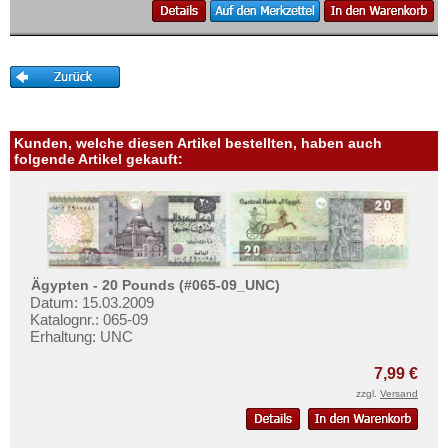
Swaziland
Tansania
Togo
Tschad
Tunesien
Kunden, welche diesen Artikel bestellten, haben auch
folgende Artikel gekauft:
Uganda
Westafrikanische Staaten
Zaire
Zentralafrikanische Republik
Ägypten - 20 Pounds (#065-09_UNC)
Zentralafrikanische Staaten
Datum: 15.03.2009
Zimbabwe
Katalognr.: 065-09
Erhaltung: UNC
7,99 €
zzgl.
Versand