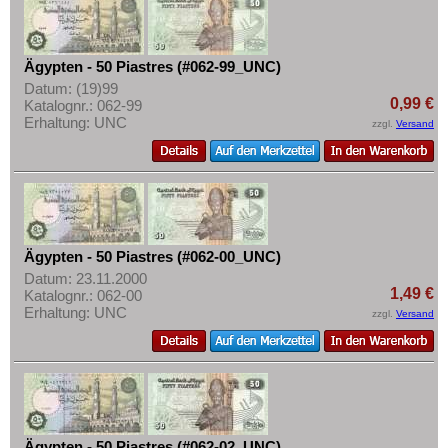
Mehr über...
Lesotho
Liberia
Zahlungsbedingungen
Ägypten - 50 Piastres (#062-99_UNC)
Libyen
Privatsphäre und Datenschutz
Datum: (19)99
Madagaskar
Widerrufsbelehrung
0,99 €
Katalognr.: 062-99
Erhaltung: UNC
zzgl.
Versand
Malawi
Liefer- und Versandkosten
Mali
AGB
Marokko
Impressum
Mauretanien
Mauritius
Ägypten - 50 Piastres (#062-00_UNC)
Datum: 23.11.2000
Mozambique
1,49 €
Katalognr.: 062-00
Namibia
Erhaltung: UNC
zzgl.
Versand
Niger
Nigeria
Ostafrika
Portugiesisch Guinea
Ägypten - 50 Piastres (#062-02_UNC)