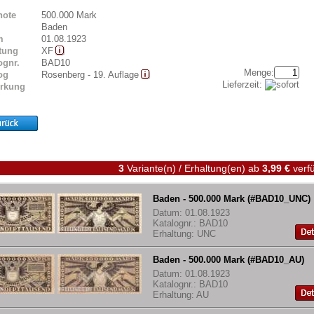
note
500.000 Mark
Baden
m
01.08.1923
tung
XF
ognr.
BAD10
Menge:
og
Rosenberg - 19. Auflage
Lieferzeit:
rkung
3
Variante(n) / Erhaltung(en)
ab
3,99 €
verfü
Baden - 500.000 Mark (#BAD10_UNC)
Datum: 01.08.1923
Katalognr.: BAD10
Erhaltung: UNC
Baden - 500.000 Mark (#BAD10_AU)
Datum: 01.08.1923
Katalognr.: BAD10
Erhaltung: AU