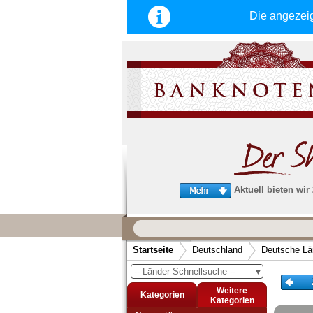
Die angezei
Aktuell bieten wir
Wir garantieren
schnellen, sicheren und zuverlä
Startseite
Deutschland
Deutsche Lä
Service
-- Länder Schnellsuche --
▼
Schneller und sicherer Versand
-
Bestellungen werktags bis 14:00 Uhr, 
Weitere
Kategorien
noch am selben Tag verschickt werden
Kaiserreich 1871-1918
Kategorien
(Versand mit DHL oder Deutsche Post)