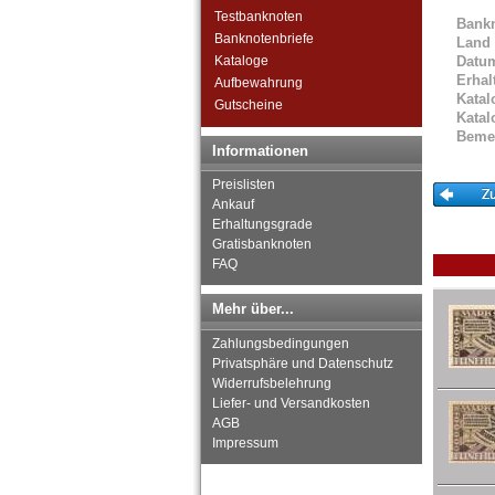
Waldeck
Testbanknoten
Bank
Westfalen
Banknotenbriefe
Land
Württemberg
Kataloge
Datu
Deutsche Kolonien
Erhal
Aufbewahrung
Deutsche Nebengebiete
Katal
Gutscheine
Wert- und Steuergutscheine
Katal
(1933-1934)
Beme
Informationen
Reichsbahn und Reichspost
Alt-Deutschland
Preislisten
Besonderheiten
Ankauf
Kriegsgefangenenlager
Erhaltungsgrade
Deutsches Städtenotgeld
Gratisbanknoten
FAQ
Mehr über...
Zahlungsbedingungen
Privatsphäre und Datenschutz
Widerrufsbelehrung
Liefer- und Versandkosten
AGB
Impressum