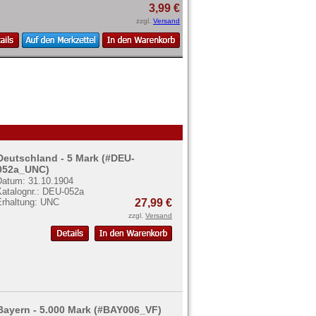
3,99 €
zzgl.
Versand
Deutschland - 5 Mark (#DEU-
052a_UNC)
Datum: 31.10.1904
Katalognr.: DEU-052a
Erhaltung: UNC
27,99 €
zzgl.
Versand
Bayern - 5.000 Mark (#BAY006_VF)