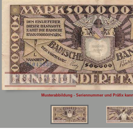
Sie
hier
.
Musterabbildung - Seriennummer und Präfix kann 