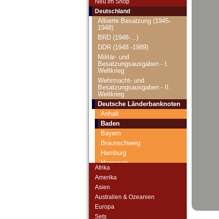
Weimarer Republik 1918-1933
Neu im Shop
Deutsches Reich 1933-1945
Deutschland
Alliierte Besatzung (1945-
1948)
BRD (1948-...)
DDR (1948 -1989)
Militär- und
Besatzungsausgaben - I.
Weltkrieg
Wehrmacht- und
Besatzungsausgaben - II.
Weltkrieg
Deutsche Länderbanknoten
Anhalt
Baden
Bayern
Braunschweig
Hamburg
Hannover
Afrika
Hessen
Amerika
Kreisgemeinde Pfalz
Asien
Lippe
Australien & Ozeanien
Rheinprovinz
Europa
Sachsen
Sets