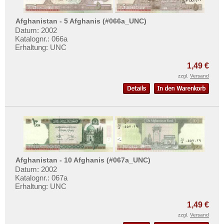
Seychellen
Sierra Leone
Afghanistan - 5 Afghanis (#066a_UNC)
Datum: 2002
Somalia
Katalognr.: 066a
Somaliland
Erhaltung: UNC
St. Helena
1,49 €
Süd Sudan
zzgl.
Versand
Südafrika
Sudan
Swaziland
Tansania
Togo
Afghanistan - 10 Afghanis (#067a_UNC)
Tschad
Datum: 2002
Katalognr.: 067a
Tunesien
Erhaltung: UNC
Uganda
1,49 €
Westafrikanische Staaten
zzgl.
Versand