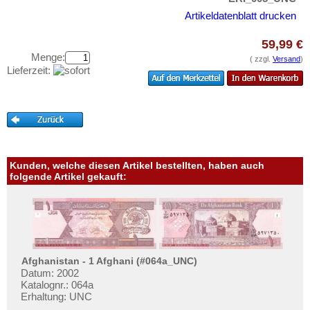
Guinea-Bissau
Testbanknoten
Artikeldatenblatt drucken
Kamerun
Banknotenbriefe
Kap Verden
59,99 €
Kataloge
Menge:
( zzgl.
Versand
)
Katanga
Aufbewahrung
Lieferzeit:
Kenia
Gutscheine
Komoren
Ihre Bewertungen
Kongo, Demokratische Republik
Kontakt
Kongo, Republik
Lesotho
Kunden, welche diesen Artikel bestellten, haben auch
Informationen
folgende Artikel gekauft:
Liberia
Preislisten
Libyen
Ankauf
Madagaskar
Erhaltungsgrade
Malawi
Gratisbanknoten
Afghanistan - 1 Afghani (#064a_UNC)
Mali
Datum: 2002
FAQ
Katalognr.: 064a
Marokko
Erhaltung: UNC