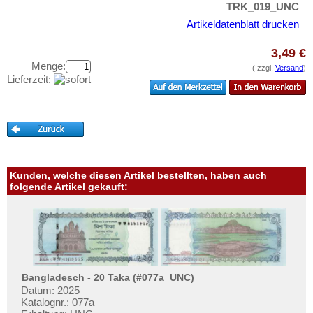
Testbanknoten
TRK_019_UNC
Artikeldatenblatt drucken
Banknotenbriefe
Kataloge
3,49 €
Menge:
Aufbewahrung
( zzgl.
Versand
)
Lieferzeit:
Gutscheine
Ihre Bewertungen
Kontakt
Kunden, welche diesen Artikel bestellten, haben auch
Informationen
folgende Artikel gekauft:
Preislisten
Ankauf
Erhaltungsgrade
Gratisbanknoten
Bangladesch - 20 Taka (#077a_UNC)
FAQ
Datum: 2025
Katalognr.: 077a