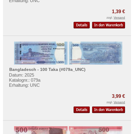
Erhaltung: UNC
Mehr über...
1,39 €
Zahlungsbedingungen
zzgl.
Versand
Privatsphäre und Datenschutz
Widerrufsbelehrung
Liefer- und Versandkosten
AGB
Impressum
Bangladesch - 100 Taka (#079a_UNC)
Datum: 2025
Katalognr.: 079a
Erhaltung: UNC
3,99 €
zzgl.
Versand