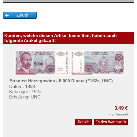
San Marino
Mehr über...
Schottland
Zahlungsbedingungen
Schweden
Privatsphäre und Datenschutz
Schweiz
Widerrufsbelehrung
Kunden, welche diesen Artikel bestellten, haben auch
Serbien
Liefer- und Versandkosten
folgende Artikel gekauft:
Slowakei
AGB
Slowenien
Impressum
Spanien
Spitzbergen
Bosnien Herzegowina - 5.000 Dinara (#152a_UNC)
Tatarstan
Datum: 1993
Katalognr.: 152a
Transnistrien
Erhaltung: UNC
Tschechische Republik
3,49 €
Tschechoslowakei
zzgl.
Versand
Türkei
Ukraine