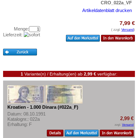
Luxemburg
CRO_022a_VF
Testbanknoten
Malta
Artikeldatenblatt drucken
Banknotenbriefe
Mazedonien
Kataloge
7,99 €
Memelgebiet
Menge:
( zzgl.
Versand
)
Aufbewahrung
Lieferzeit:
Moldawien
Gutscheine
Montenegro
Ihre Bewertungen
Niederlande
Kontakt
Nordirland
Norwegen
1
Variante(n) / Erhaltung(en)
ab
2,99 €
verfügbar:
Informationen
Österreich
Preislisten
Polen
Ankauf
Portugal
Erhaltungsgrade
Kroatien - 1.000 Dinara (#022a_F)
Rumänien
Datum: 08.10.1991
Gratisbanknoten
2,99 €
Katalognr.: 022a
Russland
Erhaltung: F
FAQ
zzgl.
Versand
Saarland