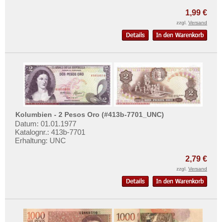
Kanada
Mehr über...
1,99 €
Kolumbien
Zahlungsbedingungen
zzgl.
Versand
Kuba
Privatsphäre und Datenschutz
Martinique
Widerrufsbelehrung
Mexiko
Liefer- und Versandkosten
Montserrat
AGB
Nicaragua
Impressum
Niederländische Antillen
Kolumbien - 2 Pesos Oro (#413b-7701_UNC)
Ostkaribische Staaten
Datum: 01.01.1977
Katalognr.: 413b-7701
Paraguay
Erhaltung: UNC
Peru
2,79 €
St. Kitts
zzgl.
Versand
St. Lucia
St. Pierre & Miquelon
St. Vincent