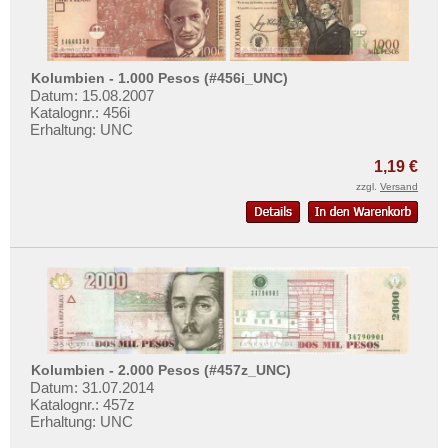
Surinam
Trinidad und Tobago
Uruguay
Kolumbien - 1.000 Pesos (#456i_UNC)
USA
Datum: 15.08.2007
Katalognr.: 456i
Venezuela
Erhaltung: UNC
1,19 €
zzgl.
Versand
Kolumbien - 2.000 Pesos (#457z_UNC)
Datum: 31.07.2014
Katalognr.: 457z
Erhaltung: UNC