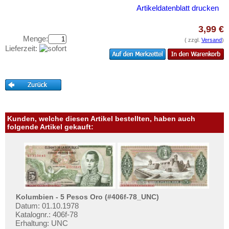
Curacao
Testbanknoten
Artikeldatenblatt drucken
Curacao & Sint Maarten
Banknotenbriefe
3,99 €
Dominica
Kataloge
Menge:
( zzgl.
Versand
)
Dominikanische Republik
Lieferzeit:
Aufbewahrung
Ecuador
Gutscheine
El Salvador
Ihre Bewertungen
Falkland Inseln
Kontakt
Galapagos
Kunden, welche diesen Artikel bestellten, haben auch
Grenada
folgende Artikel gekauft:
Informationen
Guatemala
Preislisten
Guyana
Ankauf
Haiti
Erhaltungsgrade
Honduras
Gratisbanknoten
Kolumbien - 5 Pesos Oro (#406f-78_UNC)
Jamaica
Datum: 01.10.1978
FAQ
Jason Islands
Katalognr.: 406f-78
Erhaltung: UNC