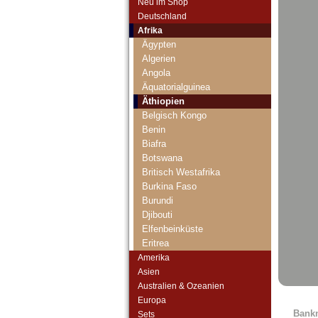
Neu im Shop
Deutschland
Afrika
Ägypten
Algerien
Angola
Äquatorialguinea
Äthiopien
Belgisch Kongo
Benin
Biafra
Botswana
Britisch Westafrika
Burkina Faso
Burundi
Djibouti
Elfenbeinküste
Eritrea
Französisch Äquatorial-Afrika
Amerika
Französisch Somaliland
Asien
Französisch Westafrika
Australien & Ozeanien
Gabun
Europa
Bank
Gambia
Sets