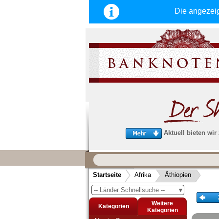
Die angezei
Aktuell bieten wir
Wir garantieren
schnellen, sicheren und zuverlä
Startseite
Afrika
Äthiopien
Service
-- Länder Schnellsuche --
▼
Schneller und sicherer Versand
-
Bestellungen werktags bis 14:00 Uhr, 
Weitere
Kategorien
noch am selben Tag verschickt werden
Kategorien
(Versand mit DHL oder Deutsche Post)