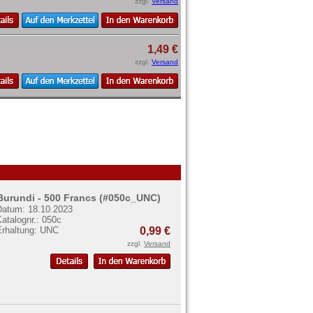
zzgl.
Versand
1,49 €
zzgl.
Versand
Burundi - 500 Francs (#050c_UNC)
Datum: 18.10.2023
atalognr.: 050c
Erhaltung: UNC
0,99 €
zzgl.
Versand