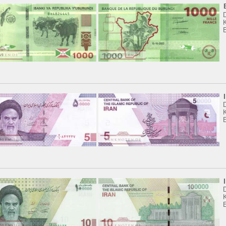
K
K
K