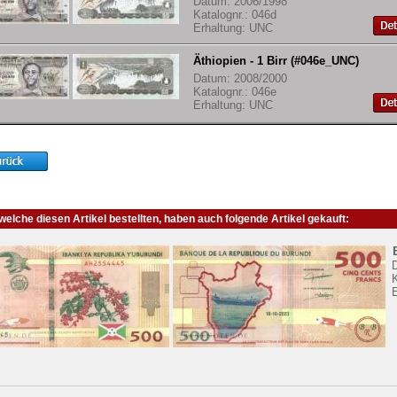
Datum: 2006/1998
Katalognr.: 046d
Erhaltung: UNC
Äthiopien - 1 Birr (#046e_UNC)
Datum: 2008/2000
Katalognr.: 046e
Erhaltung: UNC
elche diesen Artikel bestellten, haben auch folgende Artikel gekauft:
K