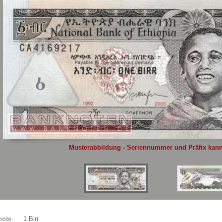
Sie
hier
.
Musterabbildung - Seriennummer und Präfix kann 
note
1 Birr