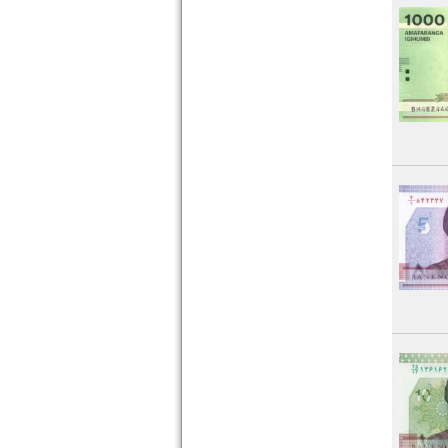
Tunesien
Uganda
Westafrikanische Staaten
Zaire
Zentralafrikanische Republik
Zentralafrikanische Staaten
Zimbabwe