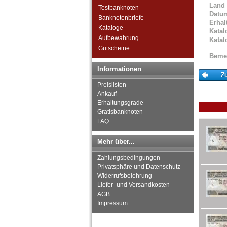
Land
Ghana
Testbanknoten
Datu
Guinea
Banknotenbriefe
Erhal
Guinea-Bissau
Kataloge
Katal
Kamerun
Aufbewahrung
Katal
Kap Verden
Gutscheine
Beme
Katanga
Kenia
Informationen
Komoren
Preislisten
Kongo, Demokratische
Ankauf
Republik
Erhaltungsgrade
Kongo, Republik
Gratisbanknoten
Lesotho
FAQ
Liberia
Libyen
Mehr über...
Madagaskar
Malawi
Zahlungsbedingungen
Mali
Privatsphäre und Datenschutz
Widerrufsbelehrung
Marokko
Liefer- und Versandkosten
Mauretanien
AGB
Mauritius
Impressum
Mozambique
Namibia