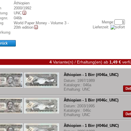
Äthiopien
m
2000/1992
tung
UNC
ognr.
046b
Menge:
og
World Paper Money - Volume 3 -
Lieferzeit:
20th edition
rkung
4
Variante(n) / Erhaltung(en)
ab
1,49 €
verfü
Äthiopien - 1 Birr (#046a_UNC)
Datum: 1997/1989
Katalognr.: 046a
Erhaltung: UNC
Äthiopien - 1 Birr (#046c_UNC)
Datum: 2003/1995
Katalognr.: 046c
Erhaltung: UNC
Äthiopien - 1 Birr (#046d_UNC)