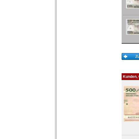
Niger
Nigeria
Ostafrika
Portugiesisch Guinea
Rhodesien
Rhodesien & Nyasaland
Ruanda
Ruanda-Burundi
Sambia
Sao Tome & Principe
Senegal
Seychellen
Sierra Leone
Kunden, w
Somalia
Somaliland
St. Helena
Süd Sudan
Südafrika
Sudan
Swaziland
Tansania
Togo
Tschad