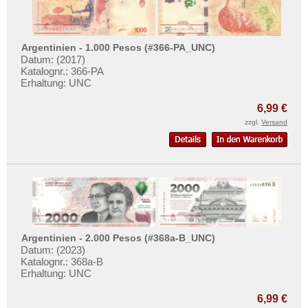
Saudi Arabien
Singapur
Sri Lanka
Argentinien - 1.000 Pesos (#366-PA_UNC)
Datum: (2017)
Straits Settlements
Katalognr.: 366-PA
Erhaltung: UNC
Süd-Ossetien
Südkorea
6,99 €
zzgl.
Versand
Syrien
Tadschikistan
Taiwan
Thailand
Timor
Turkmenistan
Argentinien - 2.000 Pesos (#368a-B_UNC)
Usbekistan
Datum: (2023)
Katalognr.: 368a-B
Vereinigte Arabische Emirate
Erhaltung: UNC
Vietnam
6,99 €