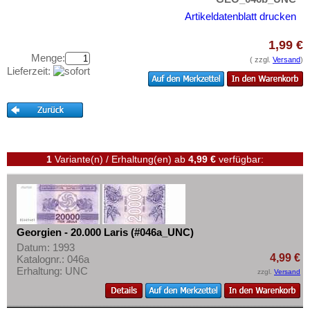
Iranisch Aserbaidschan
Testbanknoten
Artikeldatenblatt drucken
Israel
Banknotenbriefe
Japan
1,99 €
Kataloge
Menge:
( zzgl.
Versand
)
Jemen, Arabische Rep.
Aufbewahrung
Lieferzeit:
Jemen, Demokratische Rep.
Gutscheine
Jordanien
Ihre Bewertungen
Kambodscha
Kontakt
Kasachstan
1
Variante(n) / Erhaltung(en)
ab
4,99 €
verfügbar:
Katar
Informationen
Katar und Dubai
Preislisten
Kirgisistan
Ankauf
Korea (alt)
Georgien - 20.000 Laris (#046a_UNC)
Erhaltungsgrade
Datum: 1993
Kuwait
4,99 €
Katalognr.: 046a
Gratisbanknoten
Laos
Erhaltung: UNC
zzgl.
Versand
FAQ
Libanon