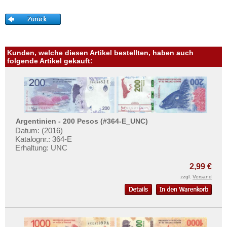
Macao
Mehr über...
Malaya
Zahlungsbedingungen
Malaya & Britisch Borneo
Privatsphäre und Datenschutz
Malaysia
Widerrufsbelehrung
Kunden, welche diesen Artikel bestellten, haben auch
folgende Artikel gekauft:
Malediven
Liefer- und Versandkosten
Mongolei
AGB
Myanmar
Impressum
Nagorny Karabach
Argentinien - 200 Pesos (#364-E_UNC)
Nepal
Datum: (2016)
Niederländisch Indien
Katalognr.: 364-E
Erhaltung: UNC
Nordkorea
2,99 €
Oman
zzgl.
Versand
Pakistan
Philippinen
Portugiesisch Indien