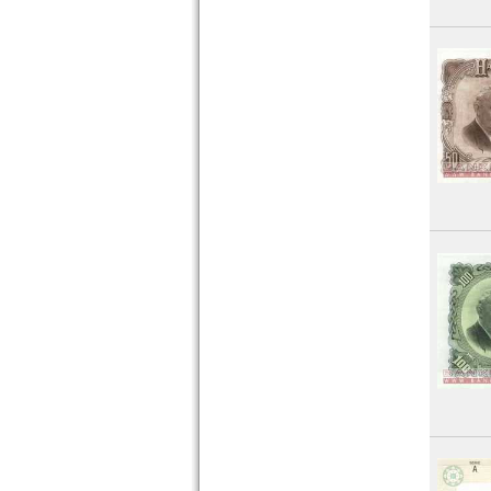
Niederländisch Indien
Nordkorea
Oman
Pakistan
Philippinen
Portugiesisch Indien
Saudi Arabien
Singapur
Sri Lanka
Straits Settlements
Süd-Ossetien
Südkorea
Syrien
Tadschikistan
Taiwan
Thailand
Timor
Turkmenistan
Usbekistan
Vereinigte Arabische Emirate
Vietnam
Vietnam Süd