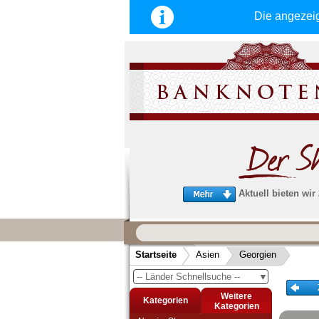
Die angezei
Aktuell bieten wir
Wir garantieren
schnellen, sicheren und zuverlä
Startseite
Asien
Georgien
Service
-- Länder Schnellsuche --
▼
Schneller und sicherer Versand
-
Bestellungen werktags bis 14:00 Uhr, 
Weitere
Kategorien
noch am selben Tag verschickt werden
Kategorien
(Versand mit DHL oder Deutsche Post)