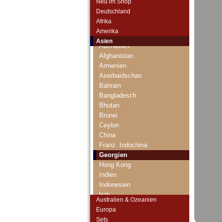
Neu im Shop
Deutschland
Afrika
Amerika
Asien
Abchasien
Afghanistan
Armenien
Aserbaidschan
Bahrain
Bangladesch
Bhutan
Brunei
Ceylon
China
Franz. Indochina
Georgien
Hong Kong
Indien
Indonesien
Irak
Australien & Ozeanien
Iran
Europa
Iranisch Aserbaidschan
Sets