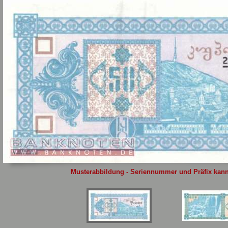
Sie
hier
.
Musterabbildung - Seriennummer und Präfix kann 