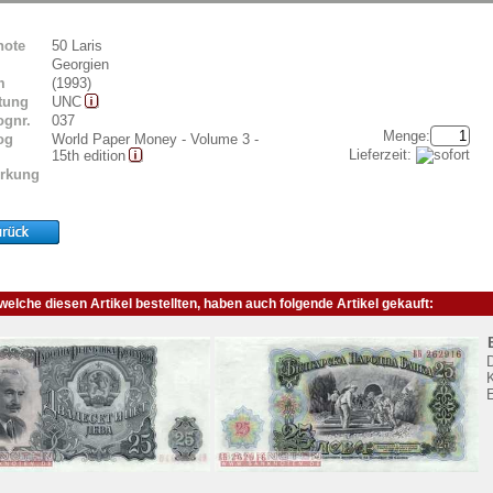
note
50 Laris
Georgien
m
(1993)
tung
UNC
ognr.
037
Menge:
og
World Paper Money - Volume 3 -
Lieferzeit:
15th edition
rkung
elche diesen Artikel bestellten, haben auch folgende Artikel gekauft:
K