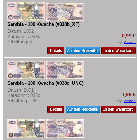
Mehr über...
Zahlungsbedingungen
Privatsphäre und Datenschutz
Sambia - 100 Kwacha (#038b_XF)
Datum: 1992
Widerrufsbelehrung
0,99 €
Katalognr.: 038b
Liefer- und Versandkosten
Erhaltung: XF
zzgl.
Versand
AGB
Impressum
Sambia - 100 Kwacha (#038c_UNC)
Datum: 2001
1,99 €
Katalognr.: 038c
Erhaltung: UNC
zzgl.
Versand