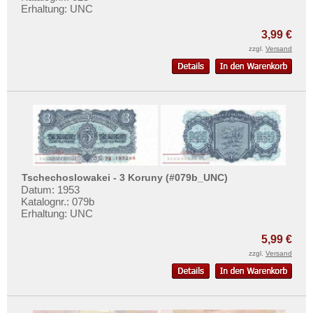
Tansania
Mehr über...
Erhaltung: UNC
Togo
Zahlungsbedingungen
3,99 €
Tschad
Privatsphäre und Datenschutz
zzgl.
Versand
Tunesien
Widerrufsbelehrung
Uganda
Liefer- und Versandkosten
Westafrikanische Staaten
AGB
Zaire
Impressum
Zentralafrikanische Republik
Zentralafrikanische Staaten
Tschechoslowakei - 3 Koruny (#079b_UNC)
Zimbabwe
Datum: 1953
Katalognr.: 079b
Erhaltung: UNC
5,99 €
zzgl.
Versand