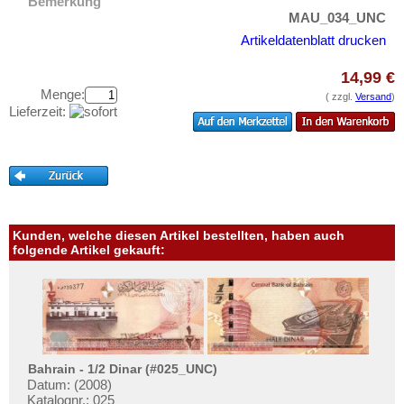
Rhodesien & Nyasaland
Bemerkung
Testbanknoten
MAU_034_UNC
Ruanda
Banknotenbriefe
Artikeldatenblatt drucken
Ruanda-Burundi
Kataloge
14,99 €
Sambia
Aufbewahrung
Menge:
( zzgl.
Versand
)
Sao Tome & Principe
Lieferzeit:
Gutscheine
Senegal
Ihre Bewertungen
Seychellen
Kontakt
Sierra Leone
Somalia
Informationen
Kunden, welche diesen Artikel bestellten, haben auch
Somaliland
folgende Artikel gekauft:
Preislisten
St. Helena
Ankauf
Süd Sudan
Erhaltungsgrade
Südafrika
Gratisbanknoten
Sudan
FAQ
Bahrain - 1/2 Dinar (#025_UNC)
Swaziland
Datum: (2008)
Katalognr.: 025