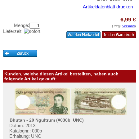
Dominica
Testbanknoten
Artikeldatenblatt drucken
Dominikanische Republik
Banknotenbriefe
Ecuador
6,99 €
Kataloge
Menge:
( zzgl.
Versand
)
El Salvador
Aufbewahrung
Lieferzeit:
Falkland Inseln
Gutscheine
Galapagos
Ihre Bewertungen
Grenada
Kontakt
Guatemala
Kunden, welche diesen Artikel bestellten, haben auch
Guyana
Informationen
folgende Artikel gekauft:
Haiti
Preislisten
Honduras
Ankauf
Jamaica
Erhaltungsgrade
Jason Islands
Gratisbanknoten
Bhutan - 20 Ngultrum (#030b_UNC)
Kanada
Datum: 2013
FAQ
Kolumbien
Katalognr.: 030b
Erhaltung: UNC