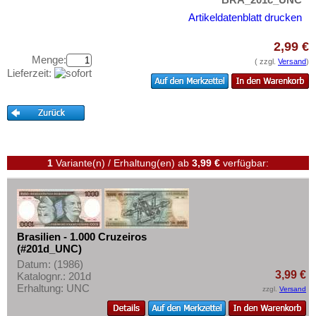
Curacao
Testbanknoten
Artikeldatenblatt drucken
Curacao & Sint Maarten
Banknotenbriefe
Dominica
2,99 €
Kataloge
Menge:
Dominikanische Republik
( zzgl.
Versand
)
Aufbewahrung
Lieferzeit:
Ecuador
Gutscheine
El Salvador
Ihre Bewertungen
Falkland Inseln
Kontakt
Galapagos
1
Variante(n) / Erhaltung(en)
ab
3,99 €
verfügbar:
Grenada
Informationen
Guatemala
Preislisten
Guyana
Ankauf
Haiti
Brasilien - 1.000 Cruzeiros
Erhaltungsgrade
(#201d_UNC)
Honduras
Datum: (1986)
Gratisbanknoten
Jamaica
3,99 €
Katalognr.: 201d
FAQ
Erhaltung: UNC
zzgl.
Versand
Jason Islands