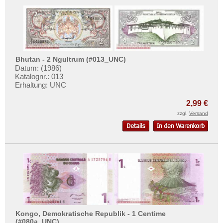
Surinam
Trinidad und Tobago
Uruguay
USA
Bhutan - 2 Ngultrum (#013_UNC)
Venezuela
Datum: (1986)
Katalognr.: 013
Erhaltung: UNC
2,99 €
zzgl.
Versand
Kongo, Demokratische Republik - 1 Centime
(#080a_UNC)