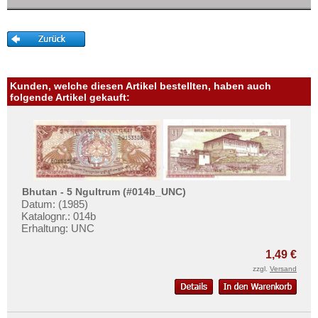
Kanada
Mehr über...
Kolumbien
Zahlungsbedingungen
Kuba
Privatsphäre und Datenschutz
Martinique
Widerrufsbelehrung
Mexiko
Kunden, welche diesen Artikel bestellten, haben auch
Liefer- und Versandkosten
folgende Artikel gekauft:
Montserrat
AGB
Nicaragua
Impressum
Niederländische Antillen
Ostkaribische Staaten
Bhutan - 5 Ngultrum (#014b_UNC)
Paraguay
Datum: (1985)
Peru
Katalognr.: 014b
Erhaltung: UNC
St. Kitts
1,49 €
St. Lucia
zzgl.
Versand
St. Pierre & Miquelon
St. Vincent