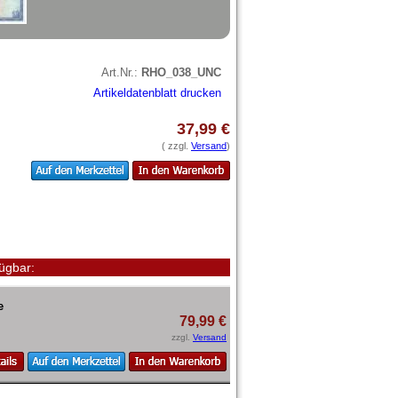
Art.Nr.:
RHO_038_UNC
Artikeldatenblatt drucken
37,99 €
( zzgl.
Versand
)
ügbar:
e
79,99 €
zzgl.
Versand