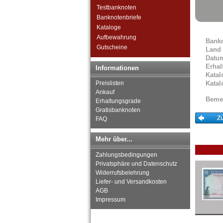
Somalia
Testbanknoten
Somaliland
Banknotenbriefe
St. Helena
Kataloge
Süd Sudan
Aufbewahrung
Bank
Südafrika
Gutscheine
Land
Sudan
Datu
Swaziland
Erhal
Informationen
Tansania
Katal
Togo
Preislisten
Katal
Tschad
Ankauf
Beme
Erhaltungsgrade
Tunesien
Gratisbanknoten
Uganda
FAQ
Westafrikanische Staaten
Zaire
Mehr über...
Zentralafrikanische Republik
Zentralafrikanische Staaten
Zahlungsbedingungen
Zimbabwe
Privatsphäre und Datenschutz
Widerrufsbelehrung
Liefer- und Versandkosten
AGB
Impressum