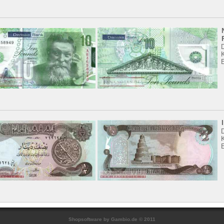
K
K
Shopsoftware
by Gambio.de © 2011