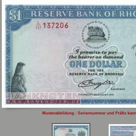
Sie
hier
.
Musterabbildung - Seriennummer und Präfix kann 