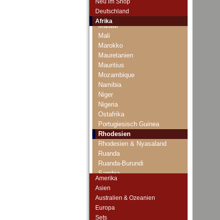
Neu im Shop
Libyen
Deutschland
Madagaskar
Afrika
Malawi
Mali
Marokko
Mauretanien
Mauritius
Mozambique
Namibia
Niger
Nigeria
Ostafrika
Portugiesisch Guinea
Rhodesien
Rhodesien & Nyasaland
Ruanda
Ruanda-Burundi
Sambia
Amerika
Sao Tome & Principe
Asien
Senegal
Australien & Ozeanien
Seychellen
Europa
Sierra Leone
Sets