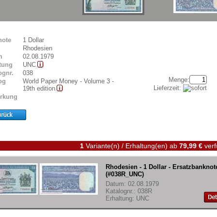
note
1 Dollar
Rhodesien
m
02.08.1979
tung
UNC
ognr.
038
Menge:
og
World Paper Money - Volume 3 -
Lieferzeit:
19th edition
rkung
1
Variante(n) / Erhaltung(en)
ab
79,99 €
verf
Rhodesien - 1 Dollar - Ersatzbanknot
(#038R_UNC)
Datum: 02.08.1979
Katalognr.: 038R
Erhaltung: UNC