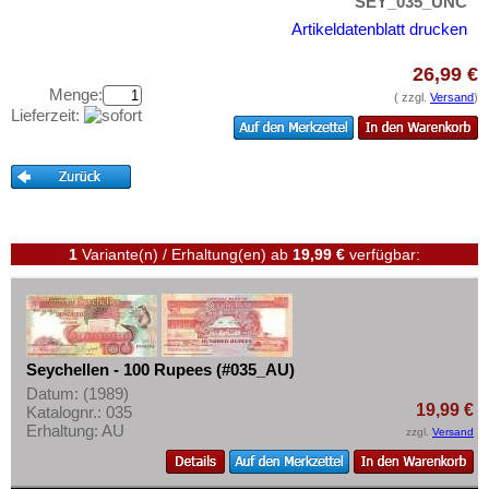
Swaziland
SEY_035_UNC
Testbanknoten
Artikeldatenblatt drucken
Tansania
Banknotenbriefe
Togo
26,99 €
Kataloge
Menge:
Tschad
( zzgl.
Versand
)
Aufbewahrung
Lieferzeit:
Tunesien
Gutscheine
Uganda
Ihre Bewertungen
Westafrikanische Staaten
Kontakt
Zaire
1
Variante(n) / Erhaltung(en)
ab
19,99 €
verfügbar:
Zentralafrikanische Republik
Informationen
Zentralafrikanische Staaten
Preislisten
Zimbabwe
Ankauf
Seychellen - 100 Rupees (#035_AU)
Erhaltungsgrade
Datum: (1989)
19,99 €
Gratisbanknoten
Katalognr.: 035
Erhaltung: AU
zzgl.
Versand
FAQ