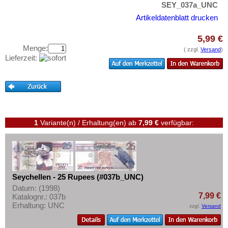
Swaziland
Testbanknoten
SEY_037a_UNC
Tansania
Artikeldatenblatt drucken
Banknotenbriefe
Togo
Kataloge
5,99 €
Tschad
Menge:
Aufbewahrung
( zzgl.
Versand
)
Lieferzeit:
Tunesien
Gutscheine
Uganda
Ihre Bewertungen
Westafrikanische Staaten
Kontakt
Zaire
Zentralafrikanische Republik
1
Variante(n) / Erhaltung(en)
ab
7,99 €
verfügbar:
Informationen
Zentralafrikanische Staaten
Preislisten
Zimbabwe
Ankauf
Erhaltungsgrade
Seychellen - 25 Rupees (#037b_UNC)
Datum: (1998)
Gratisbanknoten
7,99 €
Katalognr.: 037b
Erhaltung: UNC
FAQ
zzgl.
Versand