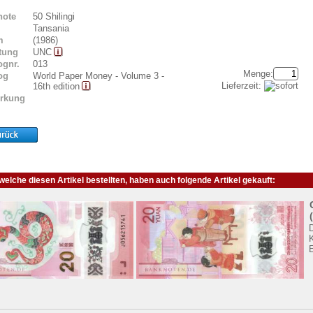
note
50 Shilingi
Tansania
m
(1986)
tung
UNC
ognr.
013
Menge:
og
World Paper Money - Volume 3 -
Lieferzeit:
16th edition
rkung
elche diesen Artikel bestellten, haben auch folgende Artikel gekauft:
K