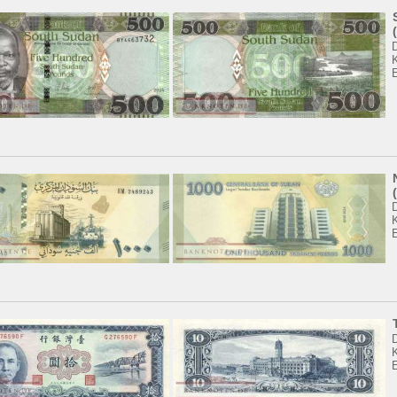
K
K
K