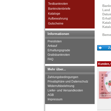
Zimbabwe
Testbanknoten
Bank
Banknotenbriefe
Land
Kataloge
Datu
Erhal
Aufbewahrung
Katal
Gutscheine
Katal
Informationen
Beme
Preislisten
Ankauf
Erhaltungsgrade
Gratisbanknoten
FAQ
Kunden, w
Mehr über...
Zahlungsbedingungen
Privatsphäre und Datenschutz
Widerrufsbelehrung
Liefer- und Versandkosten
AGB
Impressum