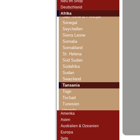
Neu im Shop
Ruanda-Burundi
Deutschland
Sambia
Afrika
Sao Tome & Principe
Senegal
Seychellen
Sierra Leone
Somalia
Somaliland
St. Helena
Süd Sudan
Südafrika
Sudan
Swaziland
Tansania
Togo
Tschad
Tunesien
Uganda
Amerika
Westafrikanische Staaten
Asien
Zaire
Australien & Ozeanien
Zentralafrikanische Republik
Europa
Zentralafrikanische Staaten
Sets