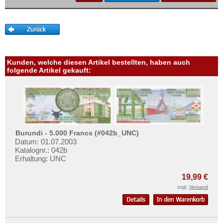
Sambia
Mehr über...
Sao Tome & Principe
Zahlungsbedingungen
Senegal
Privatsphäre und Datenschutz
Seychellen
Widerrufsbelehrung
Sierra Leone
Kunden, welche diesen Artikel bestellten, haben auch
Liefer- und Versandkosten
folgende Artikel gekauft:
Somalia
AGB
Somaliland
Impressum
St. Helena
Süd Sudan
Burundi - 5.000 Francs (#042b_UNC)
Südafrika
Datum: 01.07.2003
Sudan
Katalognr.: 042b
Erhaltung: UNC
Swaziland
19,99 €
Tansania
zzgl.
Versand
Togo
Tschad