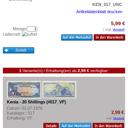
Malawi
Testbanknoten
KEN_017_UNC
Mali
Banknotenbriefe
Artikeldatenblatt drucken
Marokko
Kataloge
5,99 €
Mauretanien
Aufbewahrung
Menge:
( zzgl.
Versand
)
Lieferzeit:
Mauritius
Gutscheine
Mozambique
Ihre Bewertungen
Namibia
Kontakt
Niger
Nigeria
1
Variante(n) / Erhaltung(en)
ab
2,99 €
verfügbar:
Informationen
Ostafrika
Preislisten
Portugiesisch Guinea
Ankauf
Rhodesien
Erhaltungsgrade
Kenia - 20 Shillings (#017_VF)
Rhodesien & Nyasaland
Gratisbanknoten
Datum: 01.07.1978
Ruanda
2,99 €
Katalognr.: 017
FAQ
Erhaltung: VF
zzgl.
Versand
Ruanda-Burundi