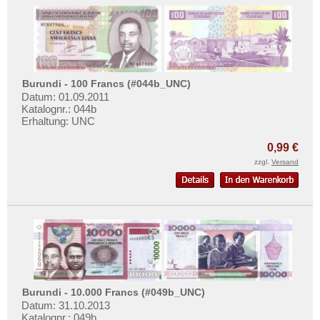
Tunesien
Uganda
Westafrikanische Staaten
Zaire
Burundi - 100 Francs (#044b_UNC)
Zentralafrikanische Republik
Datum: 01.09.2011
Katalognr.: 044b
Zentralafrikanische Staaten
Erhaltung: UNC
Zimbabwe
0,99 €
zzgl.
Versand
Burundi - 10.000 Francs (#049b_UNC)
Datum: 31.10.2013
Katalognr.: 049b