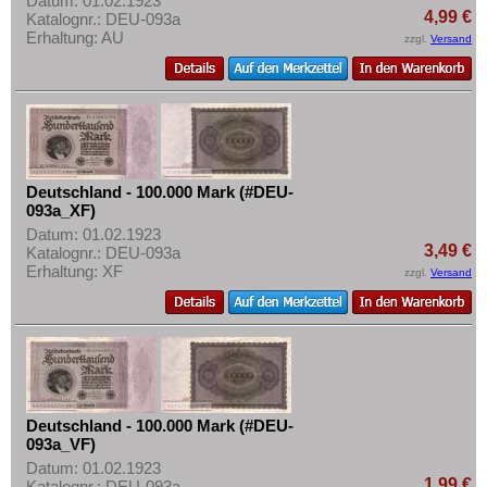
Datum: 01.02.1923
Mehr über...
4,99 €
Katalognr.: DEU-093a
Erhaltung: AU
zzgl.
Versand
Zahlungsbedingungen
Privatsphäre und Datenschutz
Widerrufsbelehrung
Liefer- und Versandkosten
AGB
Deutschland - 100.000 Mark (#DEU-
Impressum
093a_XF)
Datum: 01.02.1923
3,49 €
Katalognr.: DEU-093a
Erhaltung: XF
zzgl.
Versand
Deutschland - 100.000 Mark (#DEU-
093a_VF)
Datum: 01.02.1923
1,99 €
Katalognr.: DEU-093a