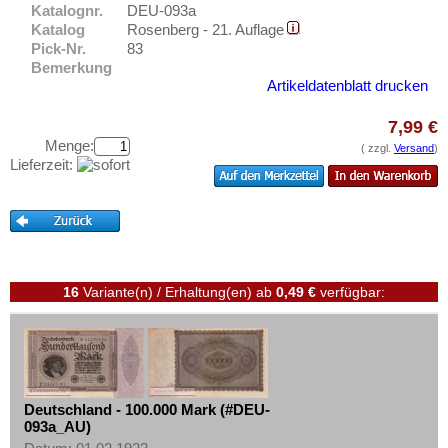
Deutsche Länderbanknoten
Testbanknoten
Katalognr.
DEU-093a
Katalog
Rosenberg - 21. Auflage
Deutsche Kolonien
Banknotenbriefe
Pick-Nr.
83
Deutsche Nebengebiete
Bemerkung
Kataloge
Artikeldatenblatt drucken
Wert- und Steuergutscheine (1933-1934)
Aufbewahrung
Reichsbahn und Reichspost
7,99 €
Gutscheine
Menge:
( zzgl.
Versand
)
Alt-Deutschland
Lieferzeit:
Ihre Bewertungen
Besonderheiten
Kontakt
Kriegsgefangenenlager
Deutsches Städtenotgeld
Informationen
Preislisten
16
Variante(n) / Erhaltung(en)
ab
0,49 €
verfügbar:
Ankauf
Erhaltungsgrade
Gratisbanknoten
FAQ
Deutschland - 100.000 Mark (#DEU-
093a_AU)