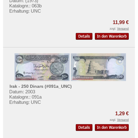
Datum: (1973)
Vietnam
Katalognr.: 063b
Vietnam Süd
Erhaltung: UNC
11,99 €
zzgl.
Versand
Irak - 250 Dinars (#091a_UNC)
Datum: 2003
Katalognr.: 091a
Erhaltung: UNC
1,29 €
zzgl.
Versand