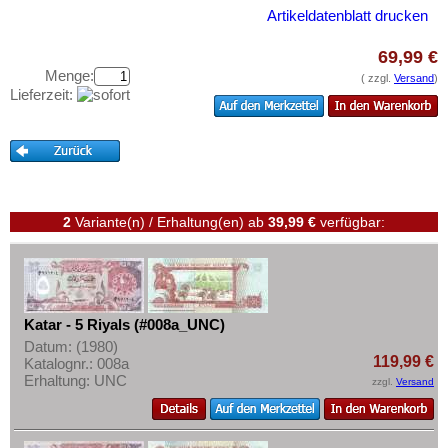
Libanon
Testbanknoten
Artikeldatenblatt drucken
Macao
Banknotenbriefe
69,99 €
Malaya
Kataloge
Menge:
( zzgl.
Versand
)
Malaya & Britisch Borneo
Lieferzeit:
Aufbewahrung
Malaysia
Gutscheine
Malediven
Ihre Bewertungen
Mongolei
Kontakt
Myanmar
2
Variante(n) / Erhaltung(en)
ab
39,99 €
verfügbar:
Nagorny Karabach
Informationen
Nepal
Preislisten
Niederländisch Indien
Ankauf
Katar - 5 Riyals (#008a_UNC)
Nordkorea
Erhaltungsgrade
Datum: (1980)
Oman
119,99 €
Katalognr.: 008a
Gratisbanknoten
Erhaltung: UNC
zzgl.
Versand
Pakistan
FAQ
Philippinen