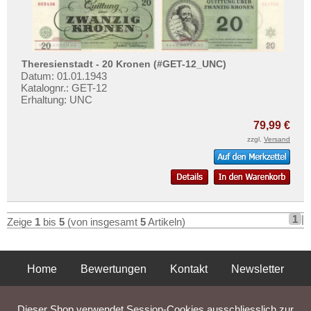
Theresienstadt - 20 Kronen (#GET-12_UNC)
Datum: 01.01.1943
Katalognr.: GET-12
Erhaltung: UNC
79,99 €
zzgl.
Versand
1
|
Zeige
1
bis
5
(von insgesamt
5
Artikeln)
Home
Bewertungen
Kontakt
Newsletter
Privatsphäre und Datenschutz
Impressum
AGB
Dieser Shop verwendet Session-Cookies ausschliesslich zur