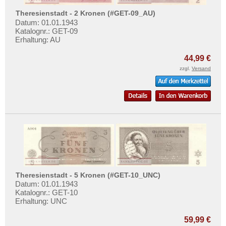
Deutsches Städtenotgeld
Testbanknoten
Theresienstadt - 2 Kronen (#GET-09_AU)
Banknotenbriefe
Datum: 01.01.1943
Katalognr.: GET-09
Kataloge
Erhaltung: AU
Aufbewahrung
44,99 €
Gutscheine
zzgl.
Versand
Ihre Bewertungen
Kontakt
Informationen
Preislisten
Ankauf
Erhaltungsgrade
Theresienstadt - 5 Kronen (#GET-10_UNC)
Datum: 01.01.1943
Gratisbanknoten
Katalognr.: GET-10
Erhaltung: UNC
FAQ
59,99 €