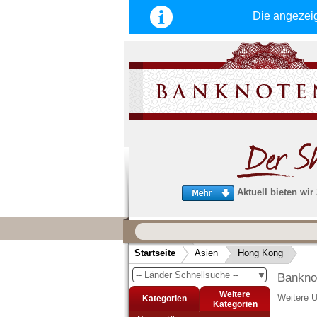
Die angezei
Aktuell bieten wir
Wir garantieren
schnellen, sicheren und zuverlä
Startseite
Asien
Hong Kong
Service
-- Länder Schnellsuche --
▼
Bankno
Schneller und sicherer Versand
-
Bestellungen werktags bis 14:00 Uhr, 
Weitere
Weitere U
Kategorien
noch am selben Tag verschickt werden
Kategorien
(Versand mit DHL oder Deutsche Post)