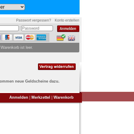
Passwort vergessen?
Konto erstellen
 Warenkorb ist leer.
ch kommen neue Geldscheine dazu.
en Sie Banknoten
Anmelden
|
Merkzettel
|
Warenkorb
ufen?
nd Sie bei uns genau richtig
ie uns einfach ein Übersichtsbild
nknoten an
info@banknoten.de
.
Informationen zum Ankauf finden