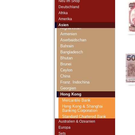
Neu im Shop
Deutschland
Afrika
Amerika
Abchasien
Asien
Afghanistan
Armenien
Aserbaidschan
Bahrain
Bangladesch
Bhutan
Brunei
Ceylon
China
Franz. Indochina
Georgien
Hong Kong
Mercantile Bank
Hong Kong & Shanghai
Banking Corporation
Standard Chartered Bank
Australien & Ozeanien
Bank of China
Europa
Hong Kong Government
Sets
Indien