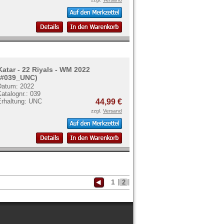
Katar - 22 Riyals - WM 2022
(#039_UNC)
Datum: 2022
atalognr.: 039
Erhaltung: UNC
44,99 €
zzgl.
Versand
1
|
2
|