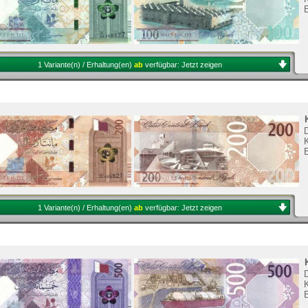
1 Variante(n) / Erhaltung(en)
ab
verfügbar:
Jetzt zeigen
K
1 Variante(n) / Erhaltung(en)
ab
verfügbar:
Jetzt zeigen
K