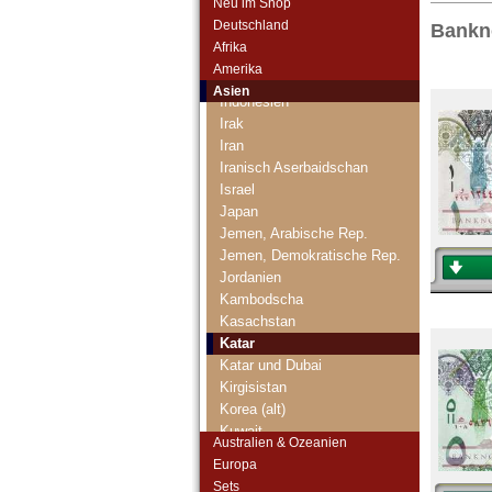
Neu im Shop
Franz. Indochina
Deutschland
Bankno
Georgien
Afrika
Hong Kong
Amerika
Indien
Asien
Indonesien
Irak
Iran
Iranisch Aserbaidschan
Israel
Japan
Jemen, Arabische Rep.
Jemen, Demokratische Rep.
Jordanien
Kambodscha
Kasachstan
Katar
Katar und Dubai
Kirgisistan
Korea (alt)
Kuwait
Australien & Ozeanien
Laos
Europa
Libanon
Sets