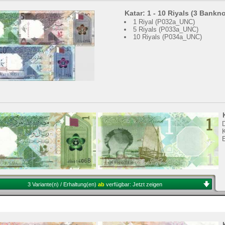
Katar: 1 - 10 Riyals (3 Bankn
1 Riyal (P032a_UNC)
5 Riyals (P033a_UNC)
10 Riyals (P034a_UNC)
K
3 Variante(n) / Erhaltung(en)
ab
verfügbar:
Jetzt zeigen