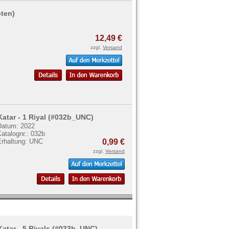
oten)
12,49 €
zzgl.
Versand
Katar - 1 Riyal (#032b_UNC)
Datum: 2022
atalognr.: 032b
Erhaltung: UNC
0,99 €
zzgl.
Versand
Katar - 5 Riyals (#033b_UNC)