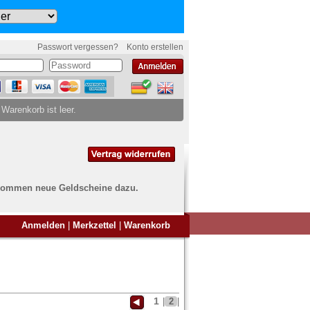
Passwort vergessen?
Konto erstellen
 Warenkorb ist leer.
ch kommen neue Geldscheine dazu.
en Sie Banknoten
Anmelden
|
Merkzettel
|
Warenkorb
ufen?
nd Sie bei uns genau richtig
ie uns einfach ein Übersichtsbild
nknoten an
info@banknoten.de
.
1
|
2
|
Informationen zum Ankauf finden