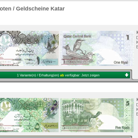
Sie
hier
.
ten / Geldscheine Katar
K
1 Variante(n) / Erhaltung(en)
ab
verfügbar:
Jetzt zeigen
K