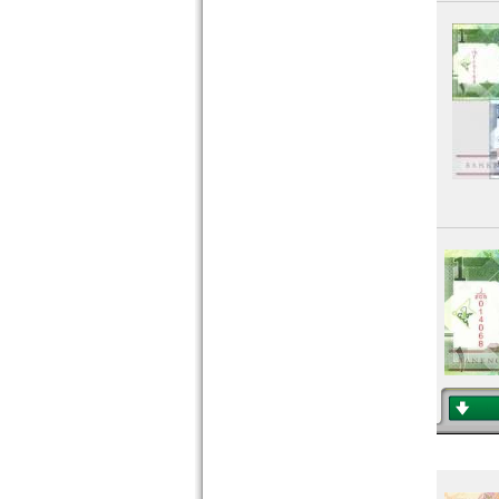
Taiwan
Thailand
Timor
Turkmenistan
Usbekistan
Vereinigte Arabische Emirate
Vietnam
Vietnam Süd