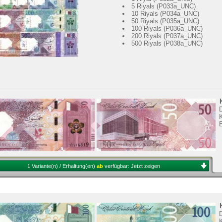
5 Riyals (P033a_UNC)
10 Riyals (P034a_UNC)
50 Riyals (P035a_UNC)
100 Riyals (P036a_UNC)
200 Riyals (P037a_UNC)
500 Riyals (P038a_UNC)
K
1 Variante(n) / Erhaltung(en)
ab
verfügbar:
Jetzt zeigen
K