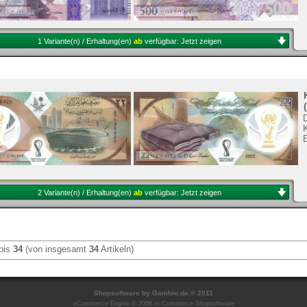
1 Variante(n) / Erhaltung(en)
ab
verfügbar:
Jetzt zeigen
K
2 Variante(n) / Erhaltung(en)
ab
verfügbar:
Jetzt zeigen
bis
34
(von insgesamt
34
Artikeln)
Shopsoftware
by Gambio.de © 2011
eCommerce Engine © 2006
xt:Commerce Shopsoftware