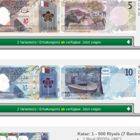
K
2 Variante(n) / Erhaltung(en)
ab
verfügbar:
Jetzt zeigen
K
2 Variante(n) / Erhaltung(en)
ab
verfügbar:
Jetzt zeigen
Katar: 1 - 500 Riyals (7 Bank
1 Riyal (P032a_UNC)