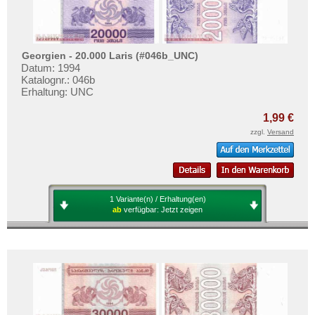
Georgien - 20.000 Laris (#046b_UNC)
Datum: 1994
Katalognr.: 046b
Erhaltung: UNC
1,99 €
zzgl.
Versand
1 Variante(n) / Erhaltung(en)
ab
verfügbar:
Jetzt zeigen