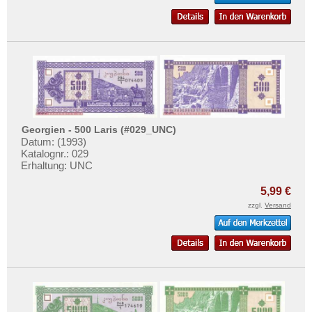
Macao
Mehr über...
Malaya
Zahlungsbedingungen
Malaya & Britisch Borneo
Privatsphäre und Datenschutz
Malaysia
Widerrufsbelehrung
Malediven
Liefer- und Versandkosten
Mongolei
AGB
Myanmar
Georgien - 500 Laris (#029_UNC)
Impressum
Datum: (1993)
Nagorny Karabach
Katalognr.: 029
Erhaltung: UNC
Nepal
Niederländisch Indien
5,99 €
zzgl.
Versand
Nordkorea
Oman
Pakistan
Philippinen
Portugiesisch Indien