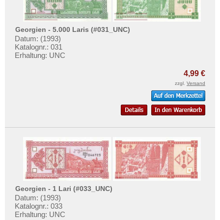
Saudi Arabien
Singapur
Georgien - 5.000 Laris (#031_UNC)
Sri Lanka
Datum: (1993)
Straits Settlements
Katalognr.: 031
Erhaltung: UNC
Süd-Ossetien
4,99 €
Südkorea
zzgl.
Versand
Syrien
Tadschikistan
Taiwan
Thailand
Timor
Turkmenistan
Usbekistan
Georgien - 1 Lari (#033_UNC)
Vereinigte Arabische Emirate
Datum: (1993)
Katalognr.: 033
Vietnam
Erhaltung: UNC