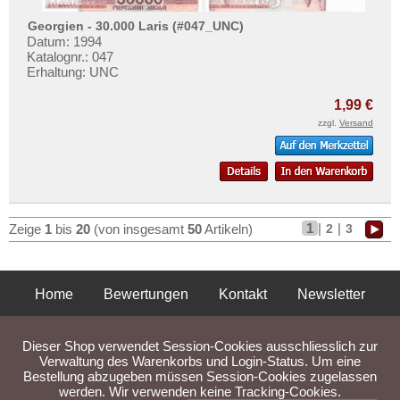
Georgien - 30.000 Laris (#047_UNC)
Datum: 1994
Katalognr.: 047
Erhaltung: UNC
1,99 €
zzgl.
Versand
1
|
|
2
3
Zeige
1
bis
20
(von insgesamt
50
Artikeln)
Home
Bewertungen
Kontakt
Newsletter
Privatsphäre und Datenschutz
Impressum
AGB
Dieser Shop verwendet Session-Cookies ausschliesslich zur
Liefer- und Versandkosten
Verwaltung des Warenkorbs und Login-Status. Um eine
Bestellung abzugeben müssen Session-Cookies zugelassen
werden. Wir verwenden keine Tracking-Cookies.