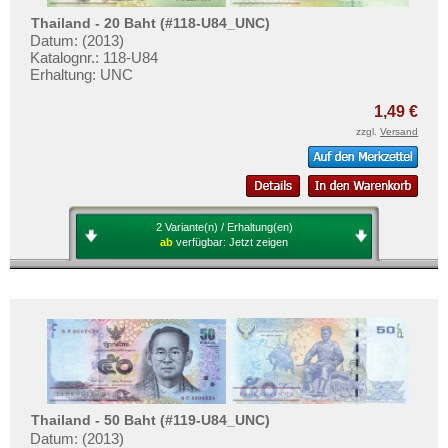
Vietnam Süd
Testbanknoten
Thailand - 20 Baht (#118-U84_UNC)
Banknotenbriefe
Datum: (2013)
Katalognr.: 118-U84
Kataloge
Erhaltung: UNC
Aufbewahrung
1,49 €
Gutscheine
zzgl.
Versand
Ihre Bewertungen
Kontakt
2 Variante(n) / Erhaltung(en)
ab
verfügbar:
Jetzt zeigen
Informationen
Preislisten
Ankauf
Erhaltungsgrade
Gratisbanknoten
FAQ
Thailand - 50 Baht (#119-U84_UNC)
Datum: (2013)