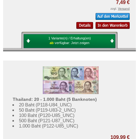
7,49 €
zzgl.
Versand
1 Variante(n) / Erhaltung(en)
ab
verfügbar:
Jetzt zeigen
Thailand: 20 - 1.000 Baht (5 Banknoten)
20 Baht (P118-U84_UNC)
50 Baht (P119-U83-2_UNC)
100 Baht (P120-U85_UNC)
500 Baht (P121-U87_UNC)
1.000 Baht (P122-U85_UNC)
109,99 €