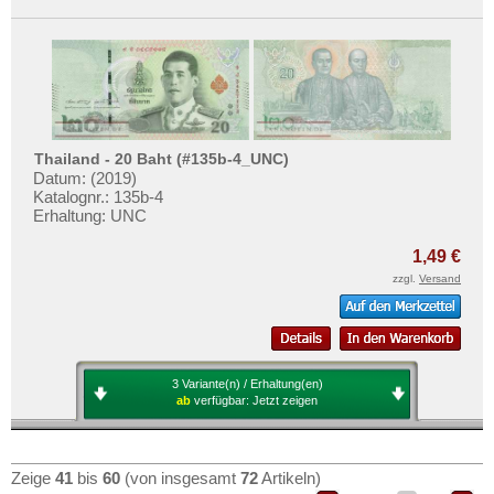
Thailand - 20 Baht (#135b-4_UNC)
Datum: (2019)
Katalognr.: 135b-4
Erhaltung: UNC
1,49 €
zzgl.
Versand
3 Variante(n) / Erhaltung(en)
ab
verfügbar:
Jetzt zeigen
Zeige
41
bis
60
(von insgesamt
72
Artikeln)