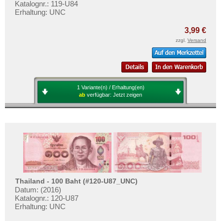
Katalognr.: 119-U84
Mehr über...
Erhaltung: UNC
Zahlungsbedingungen
3,99 €
Privatsphäre und Datenschutz
zzgl.
Versand
Widerrufsbelehrung
Liefer- und Versandkosten
AGB
1 Variante(n) / Erhaltung(en)
Impressum
ab
verfügbar:
Jetzt zeigen
Thailand - 100 Baht (#120-U87_UNC)
Datum: (2016)
Katalognr.: 120-U87
Erhaltung: UNC