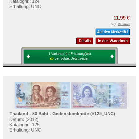
Katalognr.: 124
Erhaltung: UNC
11,99 €
zzgl.
Versand
1 Variante(n) / Erhaltung(en)
ab
verfügbar:
Jetzt zeigen
Thailand - 80 Baht - Gedenkbanknote (#125_UNC)
Datum: (2012)
Katalognr.: 125
Erhaltung: UNC