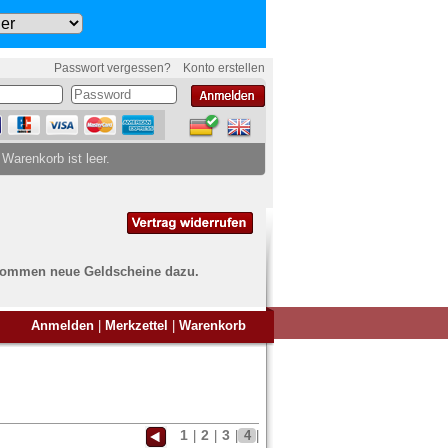
Passwort vergessen?
Konto erstellen
 Warenkorb ist leer.
ch kommen neue Geldscheine dazu.
en Sie Banknoten
Anmelden
|
Merkzettel
|
Warenkorb
ufen?
nd Sie bei uns genau richtig
ie uns einfach ein Übersichtsbild
nknoten an
info@banknoten.de
.
1
2
3
|
|
|
4
|
Informationen zum Ankauf finden