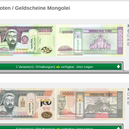
Sie
hier
.
oten / Geldscheine Mongolei
K
1 Variante(n) / Erhaltung(en)
ab
verfügbar:
Jetzt zeigen
K