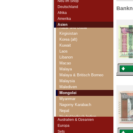
Neu im Shop
Jordanien
Deutschland
Bankn
Kambodscha
Afrika
Kasachstan
Amerika
Katar
Asien
Katar und Dubai
Kirgisistan
Korea (alt)
Kuwait
Laos
Libanon
Macao
Malaya
Malaya & Britisch Borneo
Malaysia
Malediven
Mongolei
Myanmar
Nagorny Karabach
Nepal
Niederländisch Indien
Australien & Ozeanien
Nordkorea
Europa
Oman
Sets