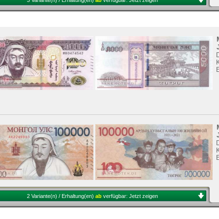
3 Variante(n) / Erhaltung(en)
ab
verfügbar:
Jetzt zeigen
K
K
2 Variante(n) / Erhaltung(en)
ab
verfügbar:
Jetzt zeigen