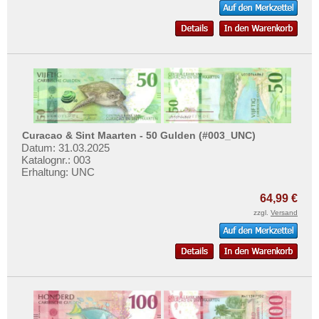
Ostkaribische Staaten
Mehr über...
Paraguay
Zahlungsbedingungen
Peru
Privatsphäre und Datenschutz
St. Kitts
Widerrufsbelehrung
St. Lucia
Liefer- und Versandkosten
St. Pierre & Miquelon
AGB
St. Vincent
Curacao & Sint Maarten - 50 Gulden (#003_UNC)
Impressum
Datum: 31.03.2025
Surinam
Katalognr.: 003
Erhaltung: UNC
Trinidad und Tobago
Uruguay
64,99 €
USA
zzgl.
Versand
Venezuela