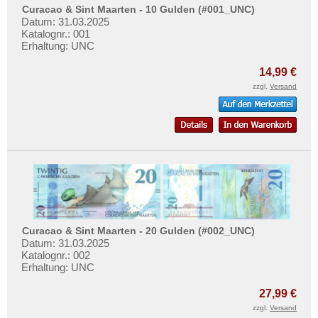
Grenada
Testbanknoten
Curacao & Sint Maarten - 10 Gulden (#001_UNC)
Guatemala
Datum: 31.03.2025
Banknotenbriefe
Katalognr.: 001
Guyana
Erhaltung: UNC
Kataloge
Haiti
Aufbewahrung
14,99 €
Honduras
zzgl.
Versand
Gutscheine
Jamaica
Ihre Bewertungen
Jason Islands
Kontakt
Kanada
Kolumbien
Informationen
Kuba
Preislisten
Martinique
Ankauf
Curacao & Sint Maarten - 20 Gulden (#002_UNC)
Mexiko
Datum: 31.03.2025
Erhaltungsgrade
Montserrat
Katalognr.: 002
Gratisbanknoten
Erhaltung: UNC
Nicaragua
FAQ
27,99 €
Niederländische Antillen
zzgl.
Versand