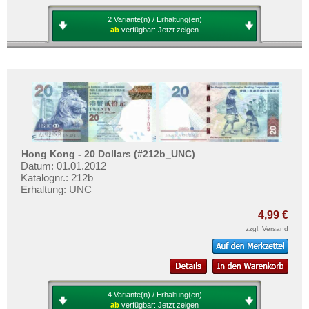
2 Variante(n) / Erhaltung(en)
ab
verfügbar:
Jetzt zeigen
Hong Kong - 20 Dollars (#212b_UNC)
Datum: 01.01.2012
Katalognr.: 212b
Erhaltung: UNC
4,99 €
zzgl.
Versand
4 Variante(n) / Erhaltung(en)
ab
verfügbar:
Jetzt zeigen