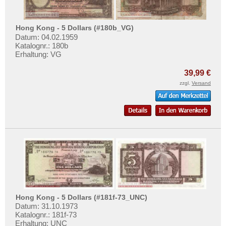
Irak
Testbanknoten
Iran
Banknotenbriefe
Hong Kong - 5 Dollars (#180b_VG)
Iranisch Aserbaidschan
Kataloge
Datum: 04.02.1959
Israel
Katalognr.: 180b
Aufbewahrung
Erhaltung: VG
Japan
Gutscheine
39,99 €
Jemen, Arabische Rep.
zzgl.
Versand
Ihre Bewertungen
Jemen, Demokratische Rep.
Kontakt
Jordanien
Kambodscha
Informationen
Kasachstan
Preislisten
Katar
Ankauf
Katar und Dubai
Erhaltungsgrade
Kirgisistan
Gratisbanknoten
Korea (alt)
Hong Kong - 5 Dollars (#181f-73_UNC)
FAQ
Datum: 31.10.1973
Kuwait
Katalognr.: 181f-73
Erhaltung: UNC