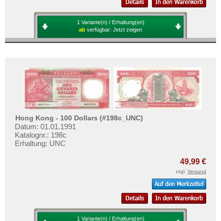
1 Variante(n) / Erhaltung(en)
ab
verfügbar:
Jetzt zeigen
Hong Kong - 100 Dollars (#198c_UNC)
Datum: 01.01.1991
Katalognr.: 198c
Erhaltung: UNC
49,99 €
zzgl.
Versand
1 Variante(n) / Erhaltung(en)