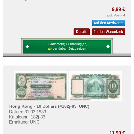
Laos
Mehr über...
Libanon
9,99 €
Zahlungsbedingungen
zzgl.
Versand
Macao
Privatsphäre und Datenschutz
Malaya
Widerrufsbelehrung
Malaya & Britisch Borneo
Liefer- und Versandkosten
3 Variante(n) / Erhaltung(en)
Malaysia
AGB
ab
verfügbar:
Jetzt zeigen
Malediven
Impressum
Mongolei
Myanmar
Nagorny Karabach
Nepal
Niederländisch Indien
Hong Kong - 10 Dollars (#182j-83_UNC)
Nordkorea
Datum: 31.03.1983
Katalognr.: 182j-83
Oman
Erhaltung: UNC
Pakistan
11,99 €