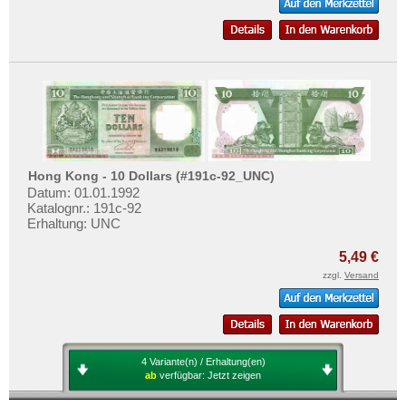
Vereinigte Arabische Emirate
Vietnam
Vietnam Süd
Hong Kong - 10 Dollars (#191c-92_UNC)
Datum: 01.01.1992
Katalognr.: 191c-92
Erhaltung: UNC
5,49 €
zzgl.
Versand
4 Variante(n) / Erhaltung(en)
ab
verfügbar:
Jetzt zeigen