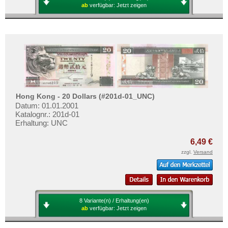
ab
verfügbar:
Jetzt zeigen
Hong Kong - 20 Dollars (#201d-01_UNC)
Datum: 01.01.2001
Katalognr.: 201d-01
Erhaltung: UNC
6,49 €
zzgl.
Versand
8 Variante(n) / Erhaltung(en)
ab
verfügbar:
Jetzt zeigen