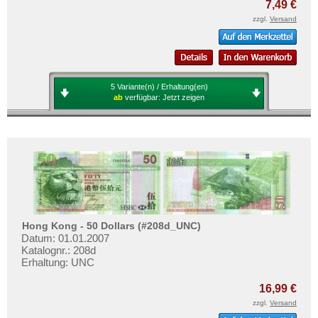
7,49 €
zzgl.
Versand
5 Variante(n) / Erhaltung(en)
ab
verfügbar:
Jetzt zeigen
Hong Kong - 50 Dollars (#208d_UNC)
Datum: 01.01.2007
Katalognr.: 208d
Erhaltung: UNC
16,99 €
zzgl.
Versand