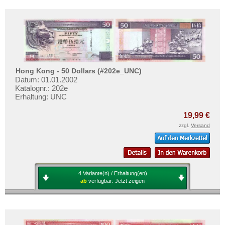
Hong Kong - 50 Dollars (#202e_UNC)
Datum: 01.01.2002
Katalognr.: 202e
Erhaltung: UNC
19,99 €
zzgl.
Versand
4 Variante(n) / Erhaltung(en)
ab
verfügbar:
Jetzt zeigen