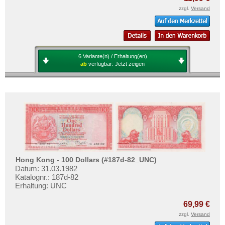
Philippinen
zzgl.
Versand
Portugiesisch Indien
Saudi Arabien
Singapur
6 Variante(n) / Erhaltung(en)
Sri Lanka
ab
verfügbar:
Jetzt zeigen
Straits Settlements
Süd-Ossetien
Südkorea
Syrien
Tadschikistan
Taiwan
Hong Kong - 100 Dollars (#187d-82_UNC)
Thailand
Datum: 31.03.1982
Katalognr.: 187d-82
Timor
Erhaltung: UNC
Turkmenistan
69,99 €
Usbekistan
zzgl.
Versand