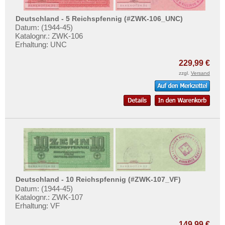
Kriegsgefangenenlager
Testbanknoten
Deutsches Städtenotgeld
Deutschland - 5 Reichspfennig (#ZWK-106_UNC)
Banknotenbriefe
Datum: (1944-45)
Kataloge
Katalognr.: ZWK-106
Erhaltung: UNC
Aufbewahrung
229,99 €
Gutscheine
zzgl.
Versand
Ihre Bewertungen
Kontakt
Informationen
Preislisten
Ankauf
Erhaltungsgrade
Deutschland - 10 Reichspfennig (#ZWK-107_VF)
Datum: (1944-45)
Gratisbanknoten
Katalognr.: ZWK-107
FAQ
Erhaltung: VF
149,99 €