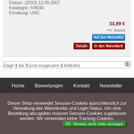
Tschechische Republik
Mehr über...
Datum: (2010) 12.09.2007
Katalognr.: N903b
Tschechoslowakei
Erhaltung: UNC
Zahlungsbedingungen
Türkei
Privatsphäre und Datenschutz
34,99 €
Ukraine
zzgl.
Versand
Widerrufsbelehrung
Ungarn
Liefer- und Versandkosten
Vatikan
AGB
Weissrussland
Impressum
Zypern
1
|
Zeige
1
bis
3
(von insgesamt
3
Artikeln)
Home
Bewertungen
Kontakt
Newsletter
Privatsphäre und Datenschutz
Impressum
AGB
Dieser Shop verwendet Session-Cookies ausschliesslich zur
Liefer- und Versandkosten
Verwaltung des Warenkorbs und Login-Status. Um eine
Bestellung abzugeben müssen Session-Cookies zugelassen
werden. Wir verwenden keine Tracking-Cookies.
Parse Time: 0.031s
OK. Hinweis nicht mehr anzeigen.