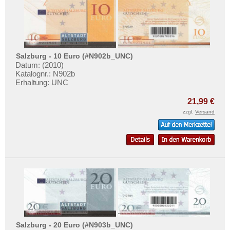
Portugal
Testbanknoten
Rumänien
Banknotenbriefe
Russland
Kataloge
Saarland
Aufbewahrung
Salzburg - 10 Euro (#N902b_UNC)
San Marino
Datum: (2010)
Gutscheine
Katalognr.: N902b
Schottland
Erhaltung: UNC
Ihre Bewertungen
Schweden
21,99 €
Kontakt
Schweiz
zzgl.
Versand
Serbien
Informationen
Slowakei
Preislisten
Slowenien
Ankauf
Spanien
Erhaltungsgrade
Spitzbergen
Gratisbanknoten
Tatarstan
FAQ
Transnistrien
Salzburg - 20 Euro (#N903b_UNC)