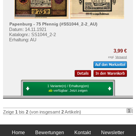
Penkun
Testbanknoten
Penzberg
Banknotenbriefe
Penzlin
Kataloge
Papenburg - 75 Pfennig (#SS1044_2-2_AU)
Pfaffendorf
Datum: 14.11.1921
Aufbewahrung
Katalognr.: SS1044_2-2
Pfarrkirchen
Gutscheine
Erhaltung: AU
Pförten
3,99 €
Ihre Bewertungen
Pforzheim
zzgl.
Versand
Kontakt
Pfullendorf
Philippsthal
Informationen
Pirna
1 Variante(n) / Erhaltung(en)
Preislisten
Plattling
ab
verfügbar:
Jetzt zeigen
Ankauf
Plau
Erhaltungsgrade
Plauen
1
|
Zeige
1
bis
2
(von insgesamt
2
Artikeln)
Gratisbanknoten
Plön
FAQ
Pobershau
Home
Bewertungen
Kontakt
Newsletter