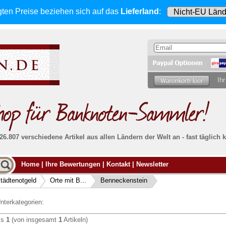
gten Preise beziehen sich
auf das
Lieferland
:
Ihr
 26.807 verschiedene Artikel aus allen Ländern der Welt an - fast tägli
Möcht
Home
|
Ihre Bewertungen
|
Kontakt
|
Newsletter
Alle Lieferungen, auch ins Ausland
, werden
von uns voll versichert. Sie haben
kein Risiko
verka
ssigen
falls die Sendung verloren geht oder beschädigt
tädtenotgeld
Orte mit B...
Benneckenstein
Dann si
wird.
Senden S
Absolute Zuverlässigkeit:
sowohl in puncto
nterkategorien:
Ihrer Ba
können
Service als auch in der Qualität unserer
.
Banknoten
is
1
(von insgesamt
1
Artikeln)
Weitere 