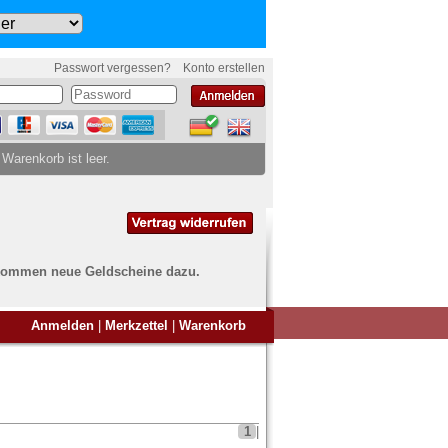
Passwort vergessen?
Konto erstellen
 Warenkorb ist leer.
ch kommen neue Geldscheine dazu.
en Sie Banknoten
Anmelden
|
Merkzettel
|
Warenkorb
ufen?
nd Sie bei uns genau richtig
ie uns einfach ein Übersichtsbild
nknoten an
info@banknoten.de
.
1
|
Informationen zum Ankauf finden