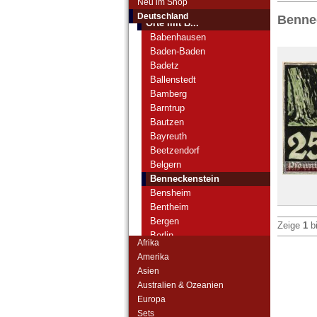
Neu im Shop
Orte mit A...
Deutschland
Benne
Orte mit B...
Babenhausen
Baden-Baden
Badetz
Ballenstedt
Bamberg
Barntrup
Bautzen
Bayreuth
Beetzendorf
Belgern
Benneckenstein
Bensheim
Bentheim
Bergen
Zeige
1
b
Berlin
Afrika
Bernburg
Amerika
Berneck
Asien
Bernsbach
Australien & Ozeanien
Bialla
Europa
Biebrich a. Rh.
Sets