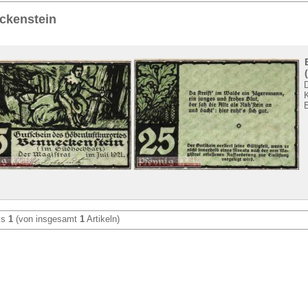
Sie
hier
.
ckenstein
is
1
(von insgesamt
1
Artikeln)