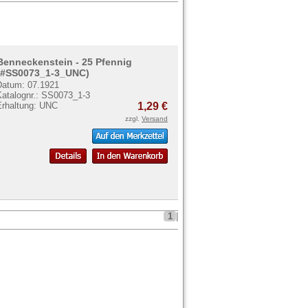
Benneckenstein - 25 Pfennig
(#SS0073_1-3_UNC)
Datum: 07.1921
Katalognr.: SS0073_1-3
Erhaltung: UNC
1,29 €
zzgl.
Versand
1
|