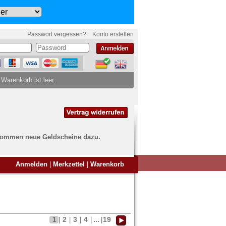
Passwort vergessen?
Konto erstellen
 Warenkorb ist leer.
ch kommen neue Geldscheine dazu.
en Sie Banknoten
Anmelden
|
Merkzettel
|
Warenkorb
ufen?
nd Sie bei uns genau richtig
ie uns einfach ein Übersichtsbild
nknoten an
info@banknoten.de
.
2
3
4
...
19
1
|
|
|
|
|
Informationen zum Ankauf finden