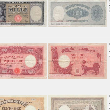
K
E
K