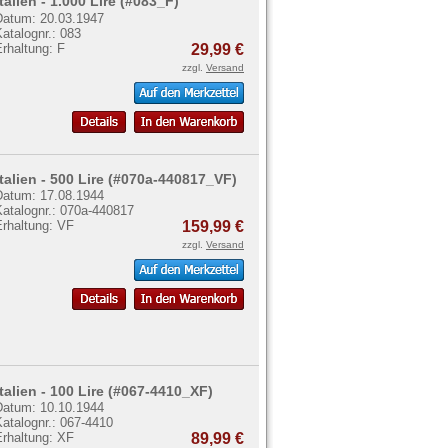
Italien - 1.000 Lire (#083_F)
Datum: 20.03.1947
atalognr.: 083
rhaltung: F
29,99 €
zzgl.
Versand
Italien - 500 Lire (#070a-440817_VF)
Datum: 17.08.1944
Katalognr.: 070a-440817
Erhaltung: VF
159,99 €
zzgl.
Versand
Italien - 100 Lire (#067-4410_XF)
Datum: 10.10.1944
atalognr.: 067-4410
Erhaltung: XF
89,99 €