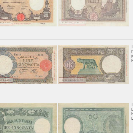
K
K
E