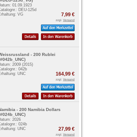
Datum: 01.09.1923
Katalognr.: DEU-125d
Erhaltung: VG
7,99 €
zzgl.
Versand
Weissrussland - 200 Rublei
(#042b_UNC)
Datum: 2009 (2015)
atalognr.: 042b
Erhaltung: UNC
164,99 €
zzgl.
Versand
Namibia - 200 Namibia Dollars
(#024b_UNC)
Datum: 2026
atalognr.: 024b
Erhaltung: UNC
27,99 €
zzgl.
Versand