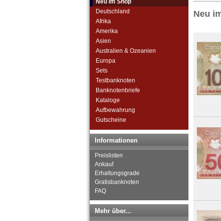
Neu im Shop
Deutschland
Neu i
Afrika
Amerika
Asien
Australien & Ozeanien
Europa
Sets
Testbanknoten
Banknotenbriefe
Kataloge
Aufbewahrung
Gutscheine
Informationen
Preislisten
Ankauf
Erhaltungsgrade
Gratisbanknoten
FAQ
Mehr über...