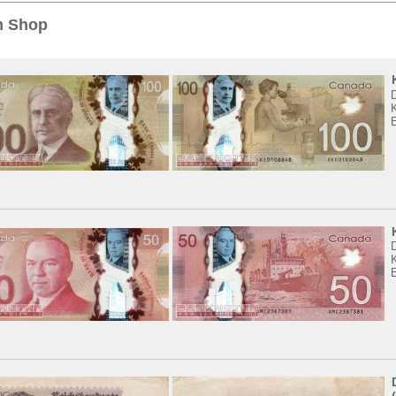
Sie
hier
.
m Shop
K
K