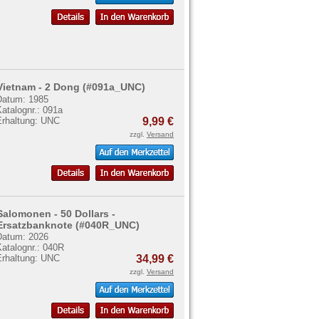
Vietnam - 2 Dong (#091a_UNC)
Datum: 1985
atalognr.: 091a
Erhaltung: UNC
9,99 €
zzgl.
Versand
Salomonen - 50 Dollars -
Ersatzbanknote (#040R_UNC)
Datum: 2026
atalognr.: 040R
Erhaltung: UNC
34,99 €
zzgl.
Versand