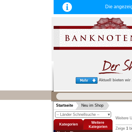
Die angezei
Aktuell bieten wir
Wir garantieren
schnellen, sicheren und zuverlä
Startseite
Neu im Shop
Service
-- Länder Schnellsuche --
▼
Schneller und sicherer Versand
-
Weitere U
Bestellungen werktags bis 14:00 Uhr, 
Weitere
Kategorien
noch am selben Tag verschickt werden
Kategorien
Zeige
1
b
(Versand mit DHL oder Deutsche Post)