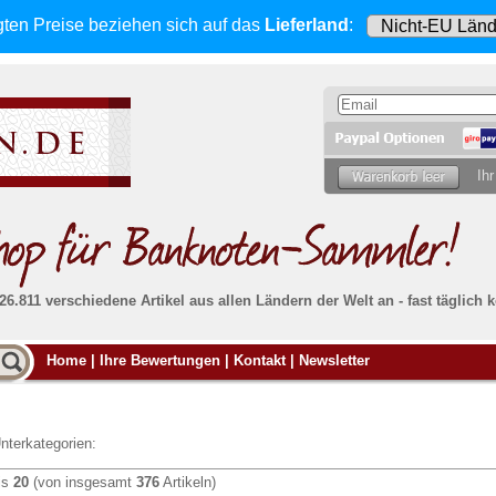
gten Preise beziehen sich
auf das
Lieferland
:
Ihr
 26.811 verschiedene Artikel aus allen Ländern der Welt an - fast tägli
Möcht
Home
|
Ihre Bewertungen
|
Kontakt
|
Newsletter
Alle Lieferungen, auch ins Ausland
, werden
von uns voll versichert. Sie haben
kein Risiko
verka
ssigen
falls die Sendung verloren geht oder beschädigt
Dann si
wird.
Senden S
Absolute Zuverlässigkeit:
sowohl in puncto
nterkategorien:
Ihrer Ba
können
Service als auch in der Qualität unserer
.
Banknoten
is
20
(von insgesamt
376
Artikeln)
Weitere 