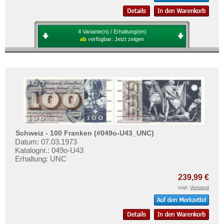
4 Variante(n) / Erhaltung(en)
ab
verfügbar:
Jetzt zeigen
Schweiz - 100 Franken (#049o-U43_UNC)
Datum: 07.03.1973
Katalognr.: 049o-U43
Erhaltung: UNC
239,99 €
zzgl.
Versand