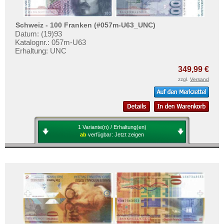
Schweiz - 100 Franken (#057m-U63_UNC)
Datum: (19)93
Katalognr.: 057m-U63
Erhaltung: UNC
349,99 €
zzgl.
Versand
1 Variante(n) / Erhaltung(en)
ab
verfügbar:
Jetzt zeigen