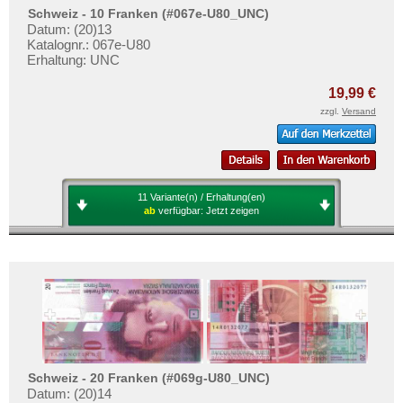
Schweiz - 10 Franken (#067e-U80_UNC)
Datum: (20)13
Katalognr.: 067e-U80
Erhaltung: UNC
19,99 €
zzgl.
Versand
11 Variante(n) / Erhaltung(en)
ab
verfügbar:
Jetzt zeigen
Schweiz - 20 Franken (#069g-U80_UNC)
Datum: (20)14