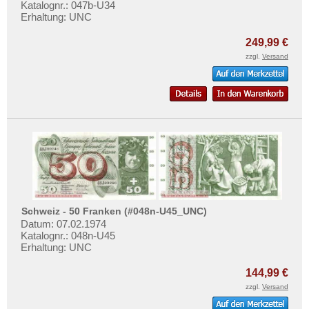
Katalognr.: 047b-U34
Erhaltung: UNC
249,99 €
zzgl.
Versand
Schweiz - 50 Franken (#048n-U45_UNC)
Datum: 07.02.1974
Katalognr.: 048n-U45
Erhaltung: UNC
144,99 €
zzgl.
Versand