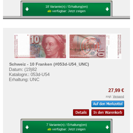
18 Variante(n) / Erhaltung(en)
ab
verfügbar:
Jetzt zeigen
Schweiz - 10 Franken (#053d-U54_UNC)
Datum: (19)82
Katalognr.: 053d-U54
Erhaltung: UNC
27,99 €
zzgl.
Versand
7 Variante(n) / Erhaltung(en)
ab
verfügbar:
Jetzt zeigen