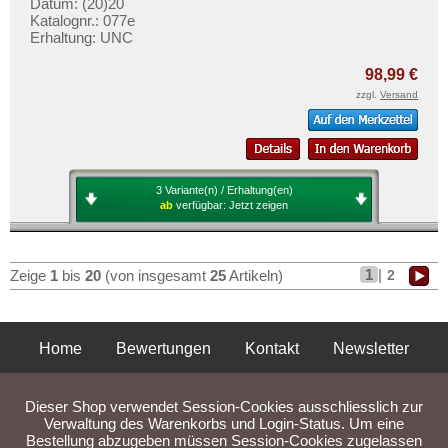
Datum: (20)20
Katalognr.: 077e
Erhaltung: UNC
98,99 €
zzgl.
Versand
3 Variante(n) / Erhaltung(en)
ab
verfügbar:
Jetzt zeigen
1
|
2
Zeige
1
bis
20
(von insgesamt
25
Artikeln)
Home
Bewertungen
Kontakt
Newsletter
Privatsphäre und Datenschutz
Impressum
AGB
Dieser Shop verwendet Session-Cookies ausschliesslich zur
Liefer- und Versandkosten
Verwaltung des Warenkorbs und Login-Status. Um eine
Bestellung abzugeben müssen Session-Cookies zugelassen