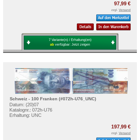
97,99 €
zzgl.
Versand
7 Variante(n) / Erhaltung(en)
ab
verfügbar:
Jetzt zeigen
Schweiz - 100 Franken (#072h-U76_UNC)
Datum: (20)07
Katalognr.: 072h-U76
Erhaltung: UNC
197,99 €
zzgl.
Versand