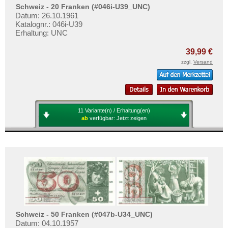
Schweiz - 20 Franken (#046i-U39_UNC)
Datum: 26.10.1961
Katalognr.: 046i-U39
Erhaltung: UNC
39,99 €
zzgl.
Versand
11 Variante(n) / Erhaltung(en)
ab
verfügbar:
Jetzt zeigen
Schweiz - 50 Franken (#047b-U34_UNC)
Datum: 04.10.1957