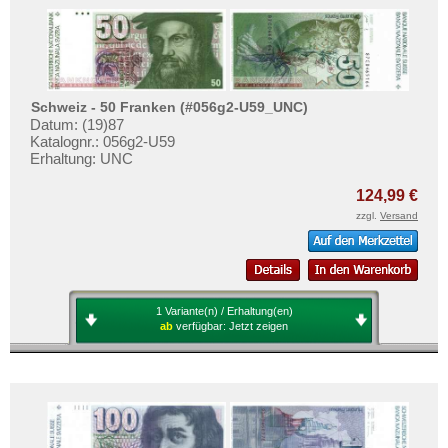
Schweiz - 50 Franken (#056g2-U59_UNC)
Datum: (19)87
Katalognr.: 056g2-U59
Erhaltung: UNC
124,99 €
zzgl.
Versand
1 Variante(n) / Erhaltung(en)
ab
verfügbar:
Jetzt zeigen