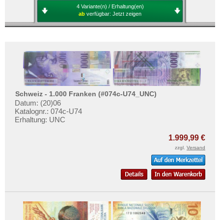
4 Variante(n) / Erhaltung(en)
ab
verfügbar:
Jetzt zeigen
Schweiz - 1.000 Franken (#074c-U74_UNC)
Datum: (20)06
Katalognr.: 074c-U74
Erhaltung: UNC
1.999,99 €
zzgl.
Versand