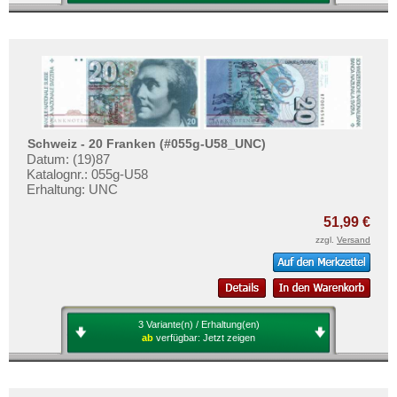
Schweiz - 20 Franken (#055g-U58_UNC)
Datum: (19)87
Katalognr.: 055g-U58
Erhaltung: UNC
51,99 €
zzgl.
Versand
3 Variante(n) / Erhaltung(en)
ab
verfügbar:
Jetzt zeigen