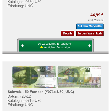
Katalognr.: 069g-U80
Erhaltung: UNC
44,99 €
zzgl.
Versand
10 Variante(n) / Erhaltung(en)
ab
verfügbar:
Jetzt zeigen
Schweiz - 50 Franken (#071e-U80_UNC)
Datum: (20)12
Katalognr.: 071e-U80
Erhaltung: UNC