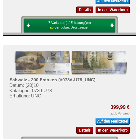
7 Variante(n) / Erhaltung(en)
ab
verfügbar:
Jetzt zeigen
Schweiz - 200 Franken (#073d-U78_UNC)
Datum: (20)10
Katalognr.: 073d-U78
Erhaltung: UNC
399,99 €
zzgl.
Versand