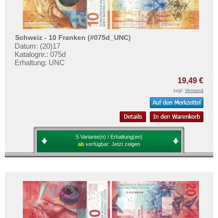
Schweiz - 10 Franken (#075d_UNC)
Datum: (20)17
Katalognr.: 075d
Erhaltung: UNC
19,49 €
zzgl.
Versand
5 Variante(n) / Erhaltung(en)
ab
verfügbar:
Jetzt zeigen