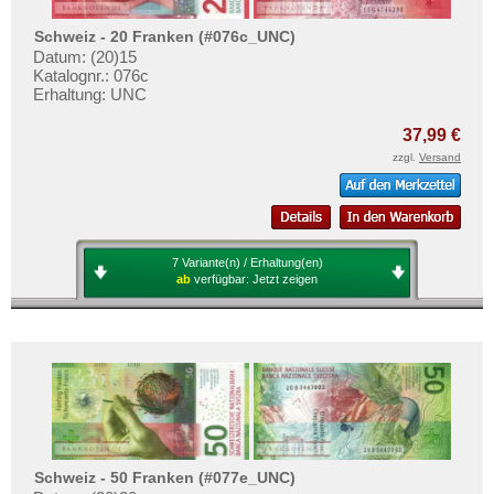
Schweiz - 20 Franken (#076c_UNC)
Datum: (20)15
Katalognr.: 076c
Erhaltung: UNC
37,99 €
zzgl.
Versand
7 Variante(n) / Erhaltung(en)
ab
verfügbar:
Jetzt zeigen
Schweiz - 50 Franken (#077e_UNC)