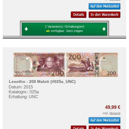
1 Variante(n) / Erhaltung(en)
ab
verfügbar:
Jetzt zeigen
Lesotho - 200 Maloti (#025a_UNC)
Datum: 2015
Katalognr.: 025a
Erhaltung: UNC
49,99 €
zzgl.
Versand