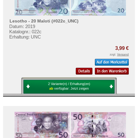
Lesotho - 20 Maloti (#022c_UNC)
Datum: 2019
Katalognr.: 022c
Erhaltung: UNC
3,99 €
zzgl.
Versand
2 Variante(n) / Erhaltung(en)
ab
verfügbar:
Jetzt zeigen