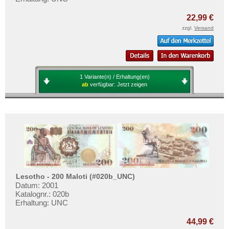
22,99 €
zzgl.
Versand
1 Variante(n) / Erhaltung(en)
ab
verfügbar:
Jetzt zeigen
Lesotho - 200 Maloti (#020b_UNC)
Datum: 2001
Katalognr.: 020b
Erhaltung: UNC
44,99 €