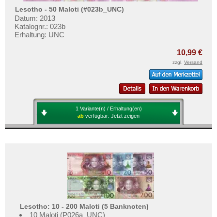
Lesotho - 50 Maloti (#023b_UNC)
Datum: 2013
Katalognr.: 023b
Erhaltung: UNC
10,99 €
zzgl.
Versand
1 Variante(n) / Erhaltung(en)
ab
verfügbar:
Jetzt zeigen
Lesotho: 10 - 200 Maloti (5 Banknoten)
10 Maloti (P026a_UNC)