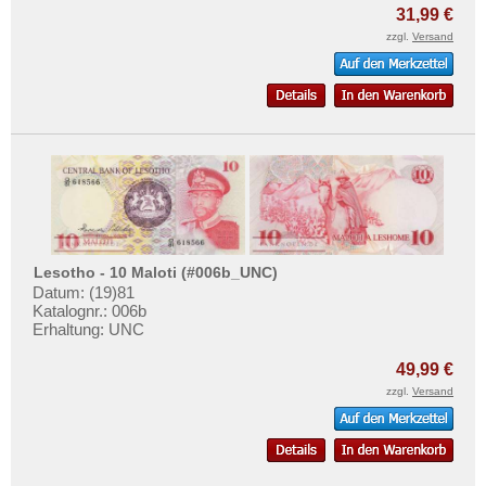
Sierra Leone
Mehr über...
31,99 €
Somalia
zzgl.
Versand
Zahlungsbedingungen
Somaliland
Privatsphäre und Datenschutz
St. Helena
Widerrufsbelehrung
Süd Sudan
Liefer- und Versandkosten
Südafrika
AGB
Sudan
Impressum
Swaziland
Tansania
Lesotho - 10 Maloti (#006b_UNC)
Datum: (19)81
Togo
Katalognr.: 006b
Tschad
Erhaltung: UNC
Tunesien
49,99 €
Uganda
zzgl.
Versand
Westafrikanische Staaten
Zaire