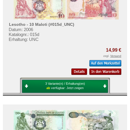
Lesotho - 10 Maloti (#015d_UNC)
Datum: 2006
Katalognr.: 015d
Erhaltung: UNC
14,99 €
zzgl.
Versand
3 Variante(n) / Erhaltung(en)
ab
verfügbar:
Jetzt zeigen