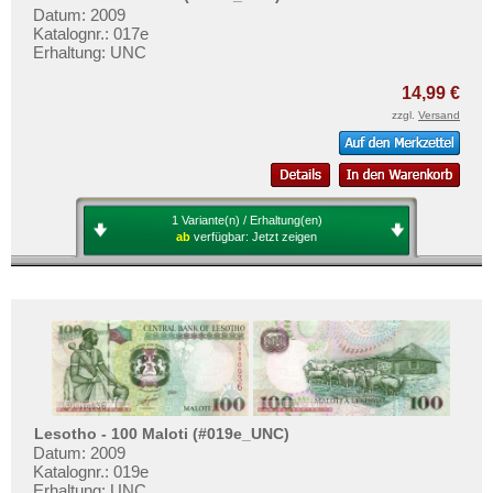
Datum: 2009
Katalognr.: 017e
Erhaltung: UNC
14,99 €
zzgl.
Versand
1 Variante(n) / Erhaltung(en)
ab
verfügbar:
Jetzt zeigen
Lesotho - 100 Maloti (#019e_UNC)
Datum: 2009
Katalognr.: 019e
Erhaltung: UNC