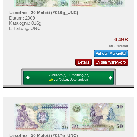
Lesotho - 20 Maloti (#016g_UNC)
Datum: 2009
Katalognr.: 016g
Erhaltung: UNC
6,49 €
zzgl.
Versand
5 Variante(n) / Erhaltung(en)
ab
verfügbar:
Jetzt zeigen
Lesotho - 50 Maloti (#017e_UNC)