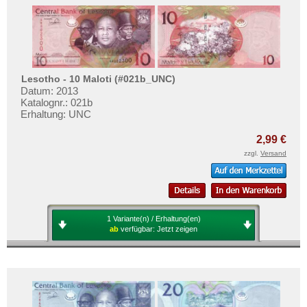
Lesotho - 10 Maloti (#021b_UNC)
Datum: 2013
Katalognr.: 021b
Erhaltung: UNC
2,99 €
zzgl.
Versand
1 Variante(n) / Erhaltung(en)
ab
verfügbar:
Jetzt zeigen