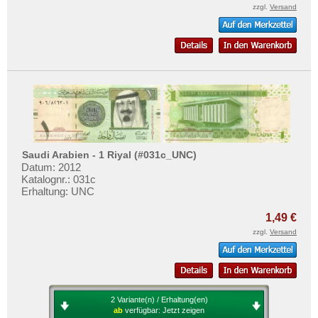
zzgl.
Versand
Saudi Arabien - 1 Riyal (#031c_UNC)
Datum: 2012
Katalognr.: 031c
Erhaltung: UNC
1,49 €
zzgl.
Versand
2 Variante(n) / Erhaltung(en)
ab
verfügbar:
Jetzt zeigen