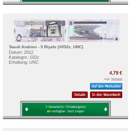
Saudi Arabien - 5 Riyals (#032c_UNC)
Datum: 2012
Katalognr.: 032c
Erhaltung: UNC
4,79 €
zzgl.
Versand
2 Variante(n) / Erhaltung(en)
ab
verfügbar:
Jetzt zeigen