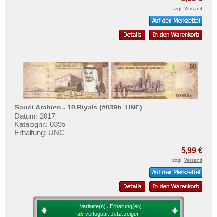
zzgl.
Versand
Saudi Arabien - 10 Riyals (#039b_UNC)
Datum: 2017
Katalognr.: 039b
Erhaltung: UNC
5,99 €
zzgl.
Versand
1 Variante(n) / Erhaltung(en)
ab
verfügbar:
Jetzt zeigen