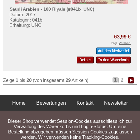
Saudi Arabien - 100 Riyals (#041b_UNC)
Datum: 2017
Katalognr.: 041b
Erhaltung: UNC
63,99 €
zzgl.
Versand
1
|
2
Zeige
1
bis
20
(von insgesamt
29
Artikeln)
Home
Bewertungen
Kontakt
Newsletter
Privatsphäre und Datenschutz
Impressum
AGB
Dieser Shop verwendet Session-Cookies ausschliesslich zur
Liefer- und Versandkosten
Verwaltung des Warenkorbs und Login-Status. Um eine
Bestellung abzugeben müssen Session-Cookies zugelassen
werden. Wir verwenden keine Tracking-Cookies.