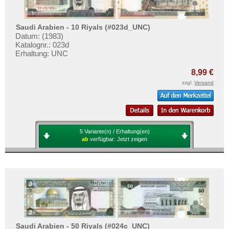
Saudi Arabien - 10 Riyals (#023d_UNC)
Datum: (1983)
Katalognr.: 023d
Erhaltung: UNC
8,99 €
zzgl.
Versand
5 Variante(n) / Erhaltung(en)
ab
verfügbar:
Jetzt zeigen
Saudi Arabien - 50 Riyals (#024c_UNC)