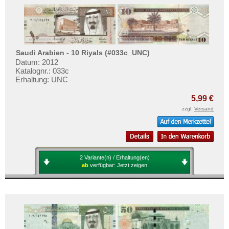
Saudi Arabien - 10 Riyals (#033c_UNC)
Datum: 2012
Katalognr.: 033c
Erhaltung: UNC
5,99 €
zzgl.
Versand
2 Variante(n) / Erhaltung(en)
ab
verfügbar:
Jetzt zeigen