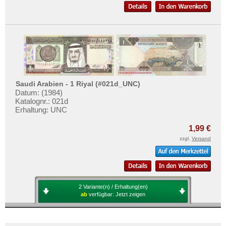
Mehr über...
Zahlungsbedingungen
Privatsphäre und Datenschutz
Widerrufsbelehrung
Liefer- und Versandkosten
AGB
Saudi Arabien - 1 Riyal (#021d_UNC)
Datum: (1984)
Impressum
Katalognr.: 021d
Erhaltung: UNC
1,99 €
zzgl.
Versand
2 Variante(n) / Erhaltung(en)
ab
verfügbar:
Jetzt zeigen