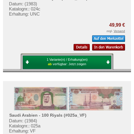
Datum: (1983)
Katalognr.: 024c
Erhaltung: UNC
49,99 €
zzgl.
Versand
1 Variante(n) / Erhaltung(en)
ab
verfügbar:
Jetzt zeigen
Saudi Arabien - 100 Riyals (#025a_VF)
Datum: (1984)
Katalognr.: 025a
Erhaltung: VF