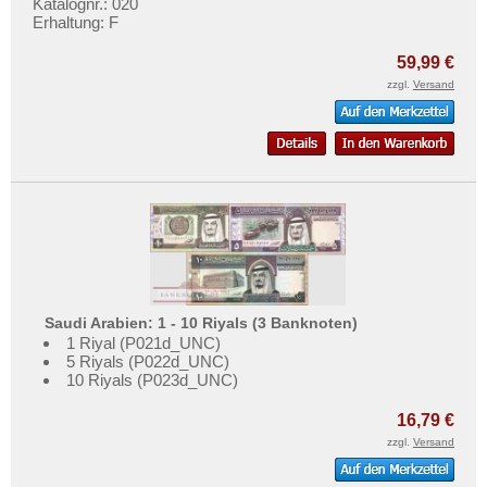
Syrien
Katalognr.: 020
Testbanknoten
Erhaltung: F
Tadschikistan
Banknotenbriefe
59,99 €
Taiwan
Kataloge
zzgl.
Versand
Thailand
Aufbewahrung
Timor
Gutscheine
Turkmenistan
Ihre Bewertungen
Usbekistan
Kontakt
Vereinigte Arabische Emirate
Vietnam
Informationen
Vietnam Süd
Preislisten
Saudi Arabien: 1 - 10 Riyals (3 Banknoten)
1 Riyal (P021d_UNC)
Ankauf
5 Riyals (P022d_UNC)
Erhaltungsgrade
10 Riyals (P023d_UNC)
Gratisbanknoten
16,79 €
FAQ
zzgl.
Versand