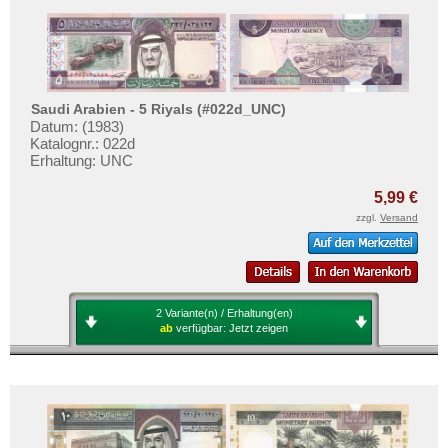
Saudi Arabien - 5 Riyals (#022d_UNC)
Datum: (1983)
Katalognr.: 022d
Erhaltung: UNC
5,99 €
zzgl.
Versand
2 Variante(n) / Erhaltung(en)
ab
verfügbar:
Jetzt zeigen