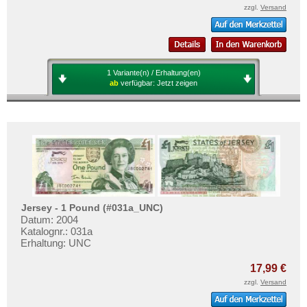
zzgl.
Versand
1 Variante(n) / Erhaltung(en)
ab
verfügbar:
Jetzt zeigen
Jersey - 1 Pound (#031a_UNC)
Datum: 2004
Katalognr.: 031a
Erhaltung: UNC
17,99 €
zzgl.
Versand