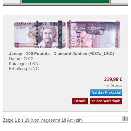
Jersey - 100 Pounds - Diamond Jubilee (#037a_UNC)
Datum: 2012
Katalognr.: 037a
Erhaltung: UNC
319,99 €
zzgl.
Versand
1
|
Zeige
1
bis
19
(von insgesamt
19
Artikeln)