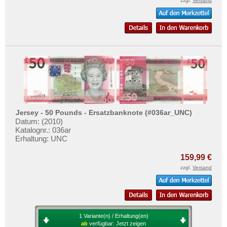
zzgl.
Versand
Jersey - 50 Pounds - Ersatzbanknote (#036ar_UNC)
Datum: (2010)
Katalognr.: 036ar
Erhaltung: UNC
159,99 €
zzgl.
Versand
1 Variante(n) / Erhaltung(en)
ab
verfügbar:
Jetzt zeigen