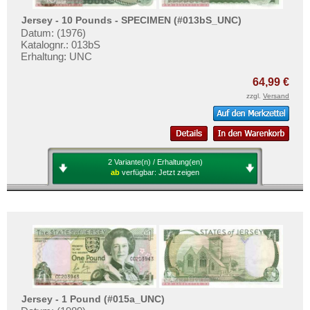
Jersey - 10 Pounds - SPECIMEN (#013bS_UNC)
Datum: (1976)
Katalognr.: 013bS
Erhaltung: UNC
64,99 €
zzgl.
Versand
2 Variante(n) / Erhaltung(en)
ab
verfügbar:
Jetzt zeigen
Jersey - 1 Pound (#015a_UNC)