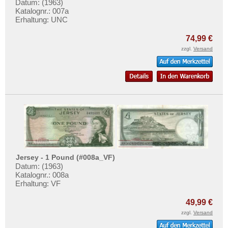
Liechtenstein
Datum: (1963)
Testbanknoten
Katalognr.: 007a
Litauen
Erhaltung: UNC
Banknotenbriefe
Luxemburg
Kataloge
74,99 €
Malta
zzgl.
Versand
Aufbewahrung
Mazedonien
Gutscheine
Memelgebiet
Ihre Bewertungen
Moldawien
Kontakt
Montenegro
Niederlande
Informationen
Nordirland
Preislisten
Norwegen
Jersey - 1 Pound (#008a_VF)
Ankauf
Datum: (1963)
Österreich
Katalognr.: 008a
Erhaltungsgrade
Polen
Erhaltung: VF
Gratisbanknoten
Portugal
49,99 €
FAQ
Rumänien
zzgl.
Versand