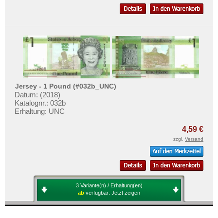
Jersey - 1 Pound (#032b_UNC)
Datum: (2018)
Katalognr.: 032b
Erhaltung: UNC
4,59 €
zzgl.
Versand
3 Variante(n) / Erhaltung(en)
ab
verfügbar:
Jetzt zeigen