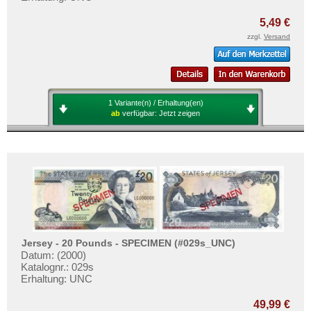
5,49 €
zzgl.
Versand
1 Variante(n) / Erhaltung(en)
ab
verfügbar:
Jetzt zeigen
Jersey - 20 Pounds - SPECIMEN (#029s_UNC)
Datum: (2000)
Katalognr.: 029s
Erhaltung: UNC
49,99 €