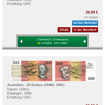
Erhaltung: UNC
39,99 €
zzgl.
Versand
2 Variante(n) / Erhaltung(en)
ab
verfügbar:
Jetzt zeigen
Australien - 20 Dollars (#046h_UNC)
Datum: (1991)
Katalognr.: 046h
Erhaltung: UNC