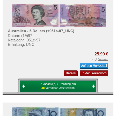
Australien - 5 Dollars (#051c-97_UNC)
Datum: (19)97
Katalognr.: 051c-97
Erhaltung: UNC
25,99 €
zzgl.
Versand
2 Variante(n) / Erhaltung(en)
ab
verfügbar:
Jetzt zeigen