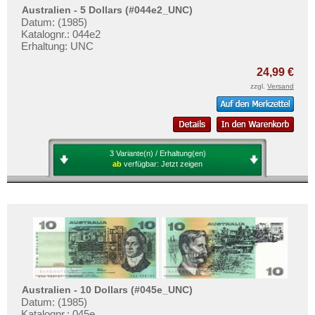
Australien - 5 Dollars (#044e2_UNC)
Datum: (1985)
Katalognr.: 044e2
Erhaltung: UNC
24,99 €
zzgl.
Versand
3 Variante(n) / Erhaltung(en)
ab
verfügbar:
Jetzt zeigen
Australien - 10 Dollars (#045e_UNC)
Datum: (1985)
Katalognr.: 045e