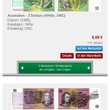
Australien - 2 Dollars (#043e_UNC)
Datum: (1985)
Katalognr.: 043e
Erhaltung: UNC
9,99 €
zzgl.
Versand
3 Variante(n) / Erhaltung(en)
ab
verfügbar:
Jetzt zeigen