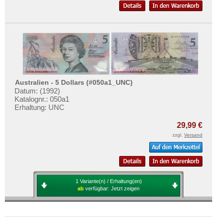
Australien - 5 Dollars (#050a1_UNC)
Datum: (1992)
Katalognr.: 050a1
Erhaltung: UNC
29,99 €
zzgl.
Versand
1 Variante(n) / Erhaltung(en)
ab
verfügbar:
Jetzt zeigen