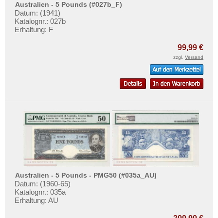
Mehr über...
Australien - 5 Pounds (#027b_F)
Datum: (1941)
Zahlungsbedingungen
Katalognr.: 027b
Erhaltung: F
Privatsphäre und Datenschutz
99,99 €
Widerrufsbelehrung
zzgl.
Versand
Liefer- und Versandkosten
AGB
Impressum
Australien - 5 Pounds - PMG50 (#035a_AU)
Datum: (1960-65)
Katalognr.: 035a
Erhaltung: AU