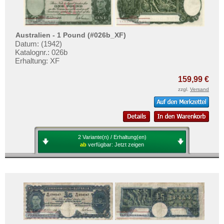
Testbanknoten
Samoa
Banknotenbriefe
Tahiti
Kataloge
Tonga
Australien - 1 Pound (#026b_XF)
Datum: (1942)
Aufbewahrung
Vanuatu
Katalognr.: 026b
Erhaltung: XF
Gutscheine
159,99 €
Ihre Bewertungen
zzgl.
Versand
Kontakt
Informationen
2 Variante(n) / Erhaltung(en)
Preislisten
ab
verfügbar:
Jetzt zeigen
Ankauf
Erhaltungsgrade
Gratisbanknoten
FAQ