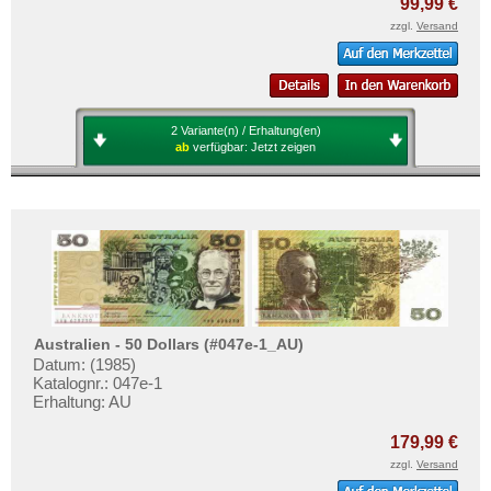
99,99 €
zzgl.
Versand
2 Variante(n) / Erhaltung(en)
ab
verfügbar:
Jetzt zeigen
Australien - 50 Dollars (#047e-1_AU)
Datum: (1985)
Katalognr.: 047e-1
Erhaltung: AU
179,99 €
zzgl.
Versand