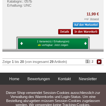
Katalognr.: 057b
Erhaltung: UNC
11,99 €
zzgl.
Versand
1 Variante(n) / Erhaltung(en)
ab
verfügbar:
Jetzt zeigen
1
|
2
Zeige
1
bis
20
(von insgesamt
29
Artikeln)
Home
Bewertungen
Kontakt
Newsletter
Privatsphäre und Datenschutz
Impressum
AGB
Dieser Shop verwendet Session-Cookies ausschliesslich zur
Liefer- und Versandkosten
Verwaltung des Warenkorbs und Login-Status. Um eine
Bestellung abzugeben müssen Session-Cookies zugelassen
werden. Wir verwenden keine Tracking-Cookies.