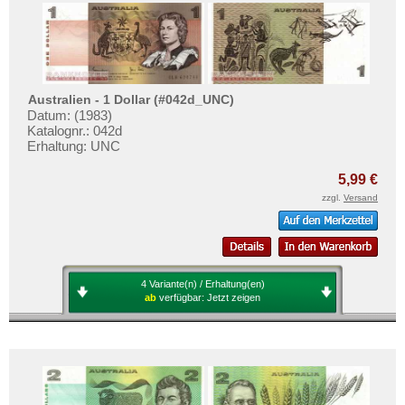
Australien - 1 Dollar (#042d_UNC)
Datum: (1983)
Katalognr.: 042d
Erhaltung: UNC
5,99 €
zzgl.
Versand
4 Variante(n) / Erhaltung(en)
ab
verfügbar:
Jetzt zeigen