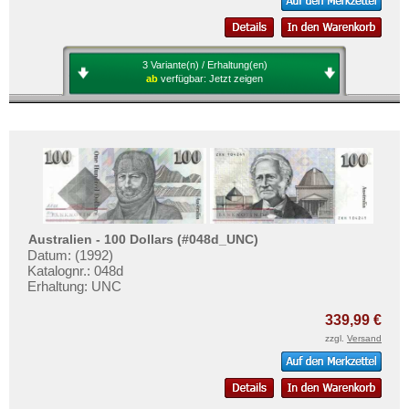
3 Variante(n) / Erhaltung(en)
ab
verfügbar:
Jetzt zeigen
Australien - 100 Dollars (#048d_UNC)
Datum: (1992)
Katalognr.: 048d
Erhaltung: UNC
339,99 €
zzgl.
Versand