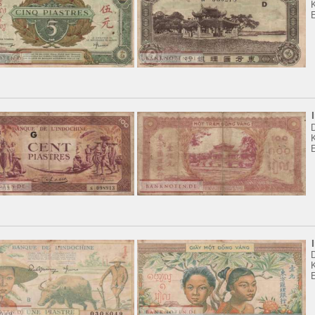
K
E
K
E
K
E