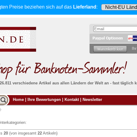
gten Preise beziehen sich
auf das
Lieferland
:
Ihr
 26.811 verschiedene Artikel aus allen Ländern der Welt an - fast tägli
Möcht
Home
|
Ihre Bewertungen
|
Kontakt
|
Newsletter
Alle Lieferungen, auch ins Ausland
, werden
von uns voll versichert. Sie haben
kein Risiko
verka
ssigen
falls die Sendung verloren geht oder beschädigt
Dann si
wird.
Senden S
Absolute Zuverlässigkeit:
sowohl in puncto
nterkategorien:
Ihrer Ba
können
Service als auch in der Qualität unserer
.
Banknoten
is
20
(von insgesamt
22
Artikeln)
Weitere 