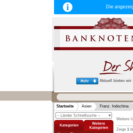
Die angezei
Aktuell bieten wir
Wir garantieren
schnellen, sicheren und zuverlä
Startseite
Asien
Franz. Indochina
Service
-- Länder Schnellsuche --
▼
Schneller und sicherer Versand
-
Weitere U
Bestellungen werktags bis 14:00 Uhr, 
Weitere
Kategorien
noch am selben Tag verschickt werden
Kategorien
Zeige
1
b
(Versand mit DHL oder Deutsche Post)