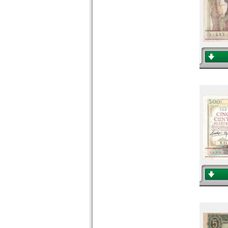
Nepal
Niederländisch Indien
Nordkorea
Oman
Pakistan
Philippinen
Portugiesisch Indien
Saudi Arabien
Singapur
Sri Lanka
Straits Settlements
Süd-Ossetien
Südkorea
Syrien
Tadschikistan
Taiwan
Thailand
Timor
Turkmenistan
Usbekistan
Vereinigte Arabische Emirate
Vietnam
Vietnam Süd