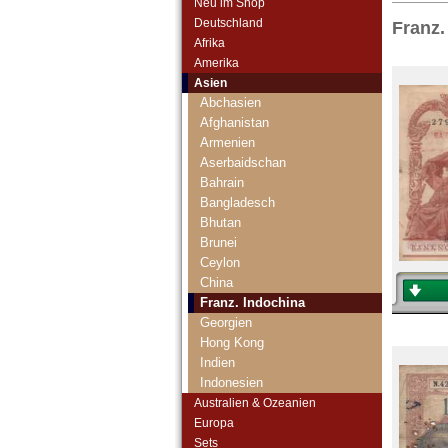
Neu im Shop
Deutschland
Franz.
Afrika
Amerika
Asien
Abchasien
Afghanistan
Armenien
Aserbaidschan
Bahrain
Bangladesch
Bhutan
Brunei
Ceylon
China
Franz. Indochina
Georgien
Hong Kong
Indien
Indonesien
Irak
Australien & Ozeanien
Iran
Europa
Iranisch Aserbaidschan
Sets