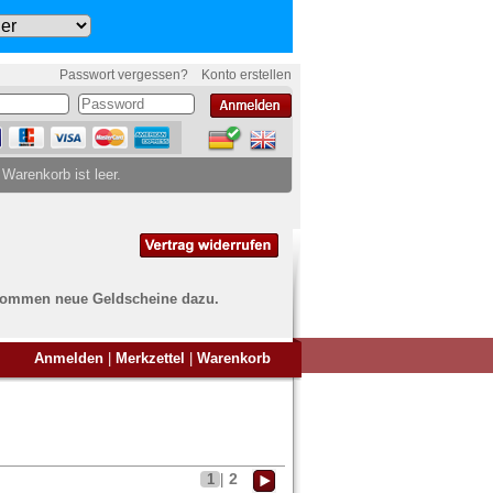
Passwort vergessen?
Konto erstellen
 Warenkorb ist leer.
ch kommen neue Geldscheine dazu.
en Sie Banknoten
Anmelden
|
Merkzettel
|
Warenkorb
ufen?
nd Sie bei uns genau richtig
ie uns einfach ein Übersichtsbild
nknoten an
info@banknoten.de
.
2
1
|
Informationen zum Ankauf finden