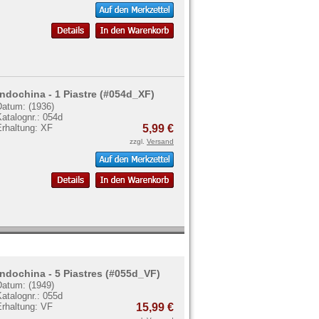
Indochina - 1 Piastre (#054d_XF)
Datum: (1936)
atalognr.: 054d
Erhaltung: XF
5,99 €
zzgl.
Versand
Indochina - 5 Piastres (#055d_VF)
Datum: (1949)
atalognr.: 055d
Erhaltung: VF
15,99 €