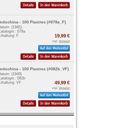
Indochina - 100 Piastres (#078a_F)
Datum: (1945)
atalognr.: 078a
rhaltung: F
19,99 €
zzgl.
Versand
Indochina - 100 Piastres (#082b_VF)
Datum: (1949)
atalognr.: 082b
Erhaltung: VF
49,99 €
zzgl.
Versand