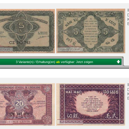
K
3 Variante(n) / Erhaltung(en)
ab
verfügbar:
Jetzt zeigen
K