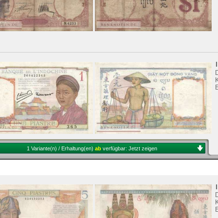
K
1 Variante(n) / Erhaltung(en)
ab
verfügbar:
Jetzt zeigen
K