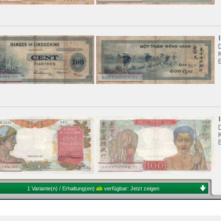
K
E
K
1 Variante(n) / Erhaltung(en)
ab
verfügbar:
Jetzt zeigen