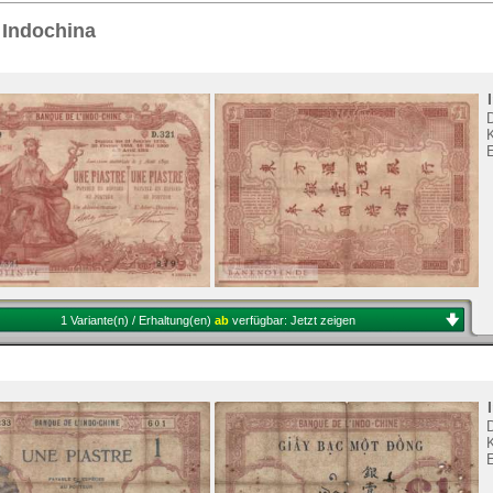
Sie
hier
.
 Indochina
K
1 Variante(n) / Erhaltung(en)
ab
verfügbar:
Jetzt zeigen
K