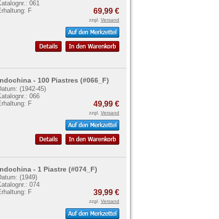
atalognr.: 061
rhaltung: F
69,99 €
zzgl.
Versand
Indochina - 100 Piastres (#066_F)
Datum: (1942-45)
atalognr.: 066
rhaltung: F
49,99 €
zzgl.
Versand
Indochina - 1 Piastre (#074_F)
Datum: (1949)
atalognr.: 074
rhaltung: F
39,99 €
zzgl.
Versand