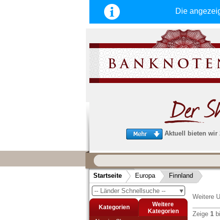
Die angezei
Aktuell bieten wir
Wir garantieren
schnellen, sicheren und zuverlä
Startseite
Europa
Finnland
Service
-- Länder Schnellsuche --
▼
Schneller und sicherer Versand
-
Weitere U
Bestellungen werktags bis 14:00 Uhr, 
Weitere
Kategorien
noch am selben Tag verschickt werden
Kategorien
Zeige
1
b
(Versand mit DHL oder Deutsche Post)