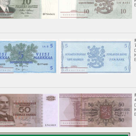
K
K
K