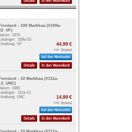
Finnland - 100 Markkaa (#109a-
53_VF)
Datum: 1976
atalognr.: 109a-53
Erhaltung: VF
44,99 €
zzgl.
Versand
Finnland - 10 Markkaa (#111a-
13_UNC)
Datum: 1980
atalognr.: 111a-13
Erhaltung: UNC
14,99 €
zzgl.
Versand
Finnland - 10 Markkaa (#112a-