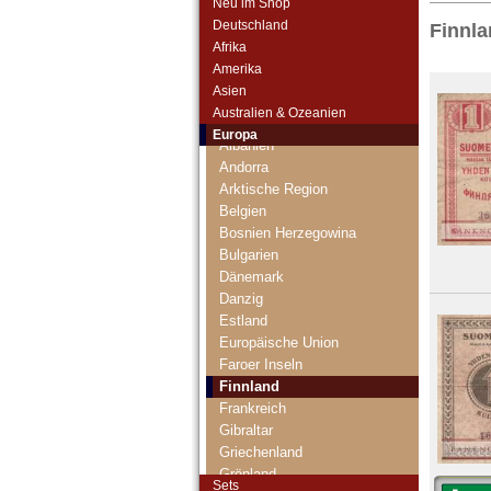
Neu im Shop
Deutschland
Finnl
Afrika
Amerika
Asien
Australien & Ozeanien
Europa
Albanien
Andorra
Arktische Region
Belgien
Bosnien Herzegowina
Bulgarien
Dänemark
Danzig
Estland
Europäische Union
Faroer Inseln
Finnland
Frankreich
Gibraltar
Griechenland
Grönland
Sets