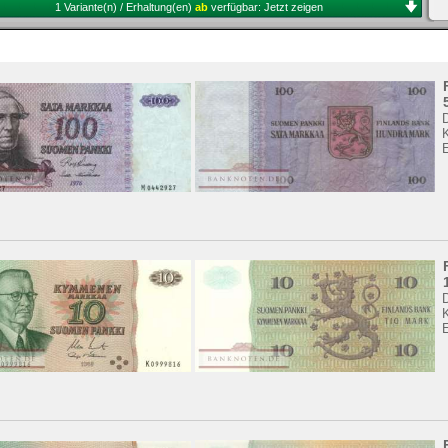
1 Variante(n) / Erhaltung(en)
ab
verfügbar:
Jetzt zeigen
K
K