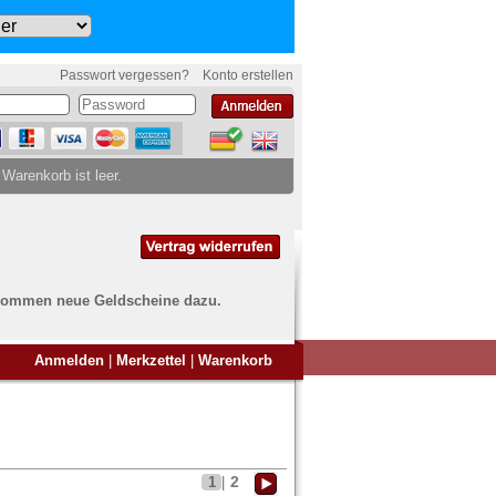
Passwort vergessen?
Konto erstellen
 Warenkorb ist leer.
ch kommen neue Geldscheine dazu.
en Sie Banknoten
Anmelden
|
Merkzettel
|
Warenkorb
ufen?
nd Sie bei uns genau richtig
ie uns einfach ein Übersichtsbild
nknoten an
info@banknoten.de
.
2
1
|
Informationen zum Ankauf finden