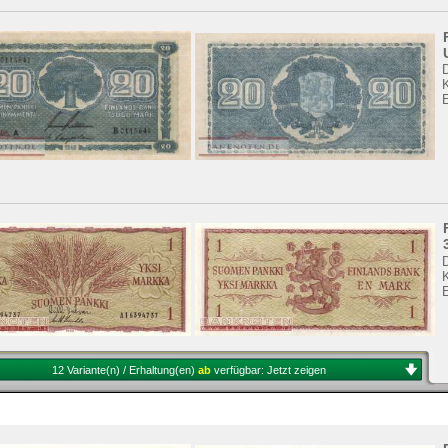
K
K
12 Variante(n) / Erhaltung(en)
ab
verfügbar:
Jetzt zeigen