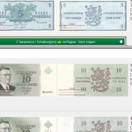
K
1 Variante(n) / Erhaltung(en)
ab
verfügbar:
Jetzt zeigen
K