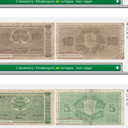
2 Variante(n) / Erhaltung(en)
ab
verfügbar:
Jetzt zeigen
K
1 Variante(n) / Erhaltung(en)
ab
verfügbar:
Jetzt zeigen
K
E