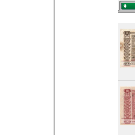
Portugal
Rumänien
Russland
Saarland
San Marino
Schottland
Schweden
Schweiz
Serbien
Slowakei
Slowenien
Spanien
Spitzbergen
Tatarstan
Transnistrien
Tschechische Republik
Tschechoslowakei
Türkei
Ukraine
Ungarn
Vatikan
Weissrussland