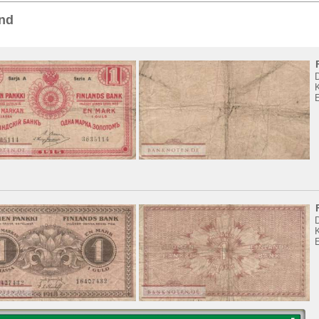
Sie
hier
.
and
K
E
K
E