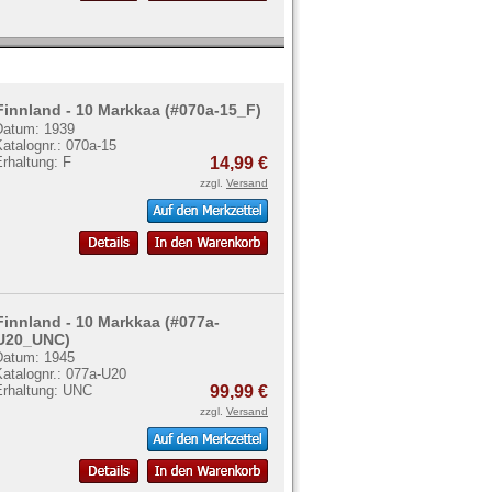
Finnland - 10 Markkaa (#070a-15_F)
Datum: 1939
atalognr.: 070a-15
rhaltung: F
14,99 €
zzgl.
Versand
Finnland - 10 Markkaa (#077a-
U20_UNC)
Datum: 1945
Katalognr.: 077a-U20
Erhaltung: UNC
99,99 €
zzgl.
Versand