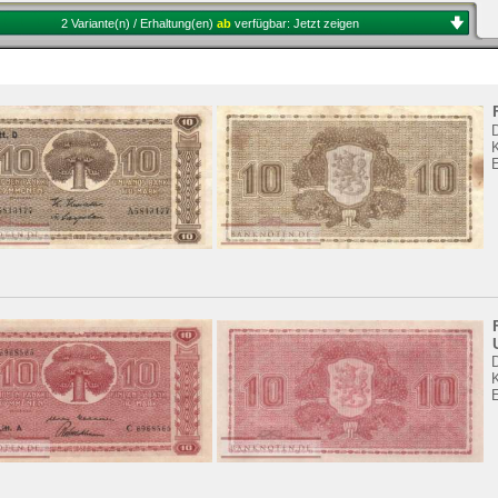
2 Variante(n) / Erhaltung(en)
ab
verfügbar:
Jetzt zeigen
K
E