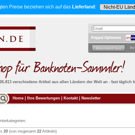
gten Preise beziehen sich
auf das
Lieferland
:
Ihr
 26.813 verschiedene Artikel aus allen Ländern der Welt an - fast tägli
Möcht
Home
|
Ihre Bewertungen
|
Kontakt
|
Newsletter
Alle Lieferungen, auch ins Ausland
, werden
von uns voll versichert. Sie haben
kein Risiko
verka
ssigen
falls die Sendung verloren geht oder beschädigt
Dann si
wird.
Senden S
Absolute Zuverlässigkeit:
sowohl in puncto
nterkategorien:
Ihrer Ba
können
Service als auch in der Qualität unserer
.
Banknoten
is
20
(von insgesamt
22
Artikeln)
Weitere 