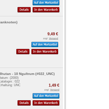
 Banknoten)
9,49 €
zzgl.
Versand
Bhutan - 10 Ngultrum (#022_UNC)
Datum: (2000)
atalognr.: 022
Erhaltung: UNC
1,49 €
zzgl.
Versand