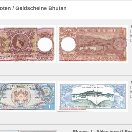
Sie
hier
.
oten / Geldscheine Bhutan
K
K
Bhutan: 1 - 5 Ngultrum (3 Ba