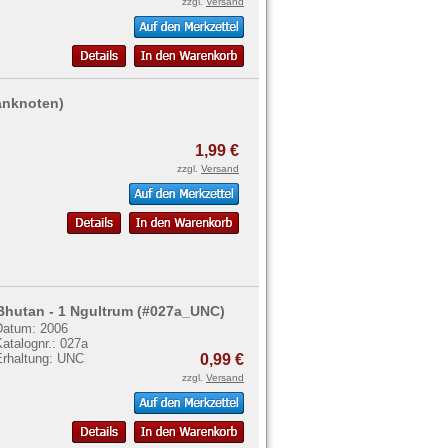
zzgl.
Versand
Banknoten)
1,99 €
zzgl.
Versand
Bhutan - 1 Ngultrum (#027a_UNC)
Datum: 2006
atalognr.: 027a
Erhaltung: UNC
0,99 €
zzgl.
Versand