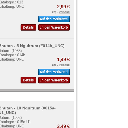
atalognr.: 013
Erhaltung: UNC
2,99 €
zzgl.
Versand
Bhutan - 5 Ngultrum (#014b_UNC)
Datum: (1985)
atalognr.: 014b
Erhaltung: UNC
1,49 €
zzgl.
Versand
Bhutan - 10 Ngultrum (#015a-
U1_UNC)
Datum: (1992)
atalognr.: 015a-U1
Erhaltung: UNC
3,49 €