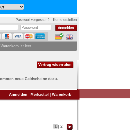
Passwort vergessen?
Konto erstellen
 Warenkorb ist leer.
ch kommen neue Geldscheine dazu.
en Sie Banknoten
Anmelden
|
Merkzettel
|
Warenkorb
ufen?
nd Sie bei uns genau richtig
ie uns einfach ein Übersichtsbild
nknoten an
info@banknoten.de
.
2
1
|
Informationen zum Ankauf finden