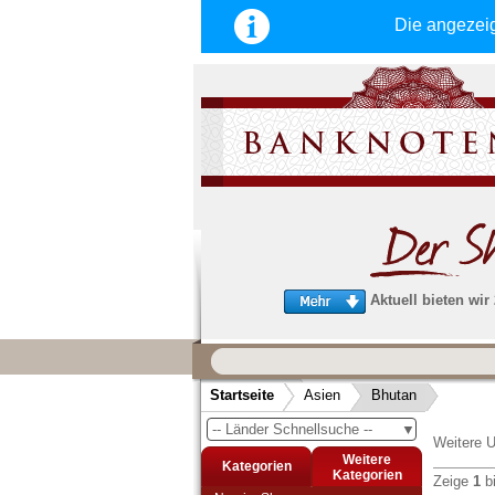
Die angezei
Aktuell bieten wir
Wir garantieren
schnellen, sicheren und zuverlä
Startseite
Asien
Bhutan
Service
-- Länder Schnellsuche --
▼
Schneller und sicherer Versand
-
Weitere U
Bestellungen werktags bis 14:00 Uhr, 
Weitere
Kategorien
noch am selben Tag verschickt werden
Kategorien
Zeige
1
b
(Versand mit DHL oder Deutsche Post)