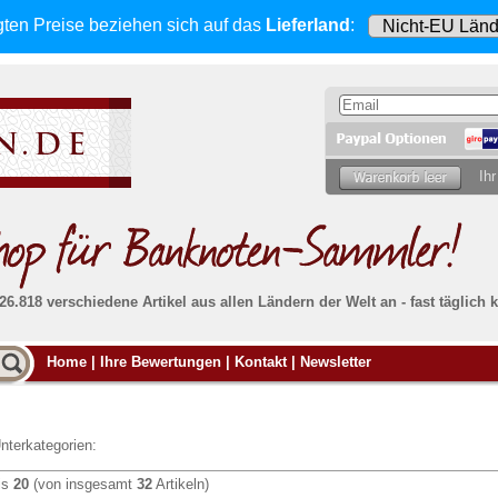
gten Preise beziehen sich
auf das
Lieferland
:
Ihr
 26.818 verschiedene Artikel aus allen Ländern der Welt an - fast tägli
Möcht
Home
|
Ihre Bewertungen
|
Kontakt
|
Newsletter
Alle Lieferungen, auch ins Ausland
, werden
von uns voll versichert. Sie haben
kein Risiko
verka
ssigen
falls die Sendung verloren geht oder beschädigt
Dann si
wird.
Senden S
Absolute Zuverlässigkeit:
sowohl in puncto
nterkategorien:
Ihrer Ba
können
Service als auch in der Qualität unserer
.
Banknoten
is
20
(von insgesamt
32
Artikeln)
Weitere 