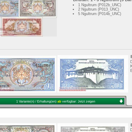
1 Ngultrum (P012b_UNC)
2 Ngultrum (P013_UNC)
5 Ngultrum (P014b_UNC)
K
1 Variante(n) / Erhaltung(en)
ab
verfügbar:
Jetzt zeigen