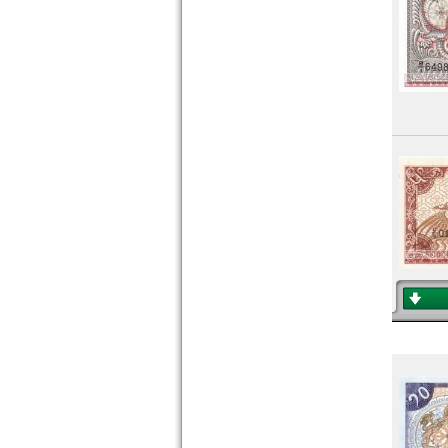
Nepal
Niederländisch Indien
Nordkorea
Oman
Pakistan
Philippinen
Portugiesisch Indien
Saudi Arabien
Singapur
Sri Lanka
Straits Settlements
Süd-Ossetien
Südkorea
Syrien
Tadschikistan
Taiwan
Thailand
Timor
Turkmenistan
Usbekistan
Vereinigte Arabische Emirate
Vietnam
Vietnam Süd