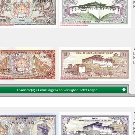
K
K
1 Variante(n) / Erhaltung(en)
ab
verfügbar:
Jetzt zeigen
K