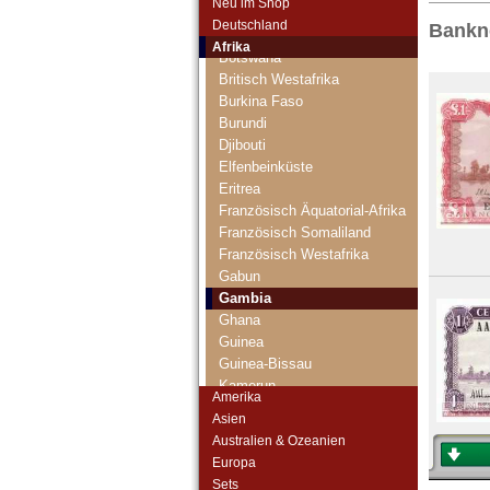
Neu im Shop
Benin
Deutschland
Bankn
Biafra
Afrika
Botswana
Britisch Westafrika
Burkina Faso
Burundi
Djibouti
Elfenbeinküste
Eritrea
Französisch Äquatorial-Afrika
Französisch Somaliland
Französisch Westafrika
Gabun
Gambia
Ghana
Guinea
Guinea-Bissau
Kamerun
Amerika
Kap Verden
Asien
Katanga
Australien & Ozeanien
Kenia
Europa
Komoren
Sets