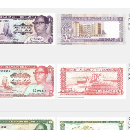
K
K
K