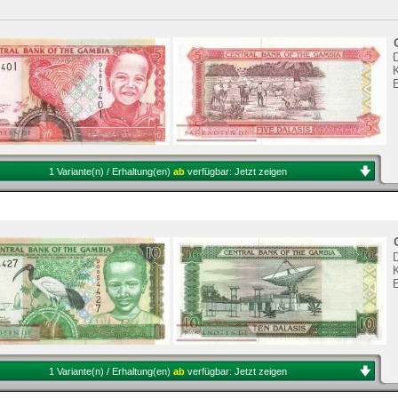
K
1 Variante(n) / Erhaltung(en)
ab
verfügbar:
Jetzt zeigen
K
1 Variante(n) / Erhaltung(en)
ab
verfügbar:
Jetzt zeigen