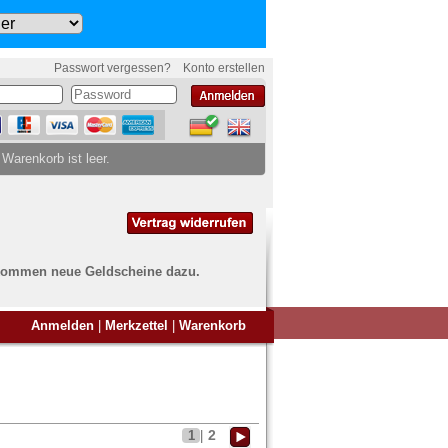
Passwort vergessen?
Konto erstellen
 Warenkorb ist leer.
ch kommen neue Geldscheine dazu.
en Sie Banknoten
Anmelden
|
Merkzettel
|
Warenkorb
ufen?
nd Sie bei uns genau richtig
ie uns einfach ein Übersichtsbild
nknoten an
info@banknoten.de
.
2
1
|
Informationen zum Ankauf finden