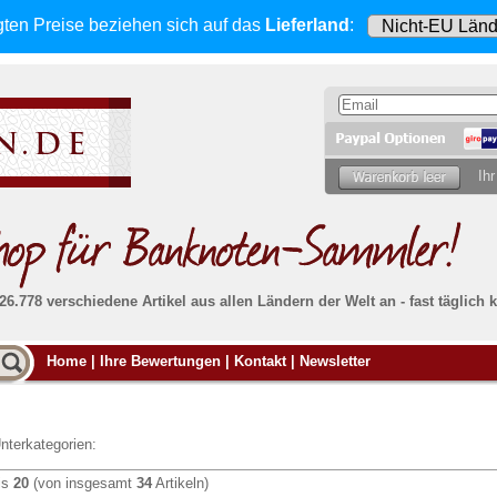
gten Preise beziehen sich
auf das
Lieferland
:
Ihr
 26.778 verschiedene Artikel aus allen Ländern der Welt an - fast tägli
Möcht
Home
|
Ihre Bewertungen
|
Kontakt
|
Newsletter
Alle Lieferungen, auch ins Ausland
, werden
von uns voll versichert. Sie haben
kein Risiko
verka
ssigen
falls die Sendung verloren geht oder beschädigt
Dann si
wird.
Senden S
Absolute Zuverlässigkeit:
sowohl in puncto
nterkategorien:
Ihrer Ba
können
Service als auch in der Qualität unserer
.
Banknoten
is
20
(von insgesamt
34
Artikeln)
Weitere 