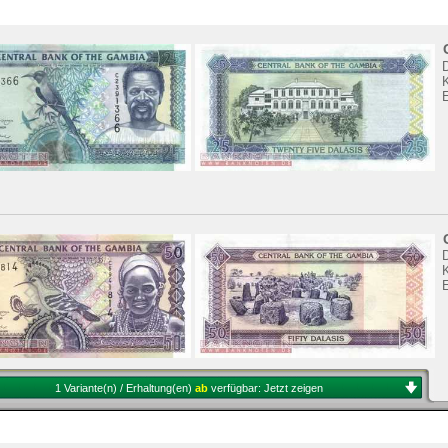
K
K
1 Variante(n) / Erhaltung(en)
ab
verfügbar:
Jetzt zeigen