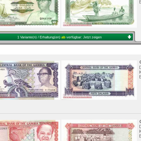
1 Variante(n) / Erhaltung(en)
ab
verfügbar:
Jetzt zeigen
K
K