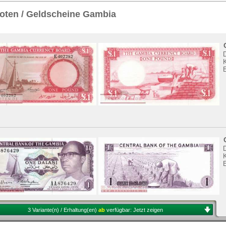
Sie
hier
.
oten / Geldscheine Gambia
K
K
3 Variante(n) / Erhaltung(en)
ab
verfügbar:
Jetzt zeigen