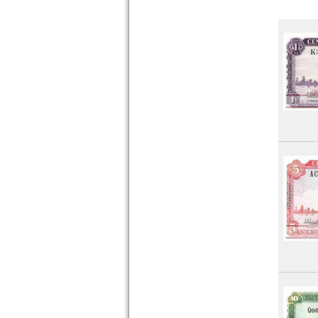
Sao Tome & Principe
Senegal
Seychellen
Sierra Leone
Somalia
Somaliland
St. Helena
Süd Sudan
Südafrika
Sudan
Swaziland
Tansania
Togo
Tschad
Tunesien
Uganda
Westafrikanische Staaten
Zaire
Zentralafrikanische Republik
Zentralafrikanische Staaten
Zimbabwe