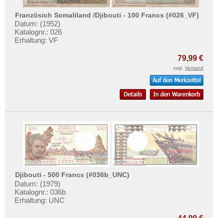
Ghana
Testbanknoten
Guinea
Französich Somaliland /Djibouti - 100 Francs (#026_VF)
Banknotenbriefe
Datum: (1952)
Guinea-Bissau
Katalognr.: 026
Kataloge
Erhaltung: VF
Kamerun
Aufbewahrung
Kap Verden
79,99 €
Gutscheine
zzgl.
Versand
Katanga
Ihre Bewertungen
Kenia
Kontakt
Komoren
Kongo, Demokratische Republik
Informationen
Kongo, Republik
Preislisten
Lesotho
Ankauf
Liberia
Erhaltungsgrade
Libyen
Djibouti - 500 Francs (#036b_UNC)
Gratisbanknoten
Datum: (1979)
Madagaskar
Katalognr.: 036b
FAQ
Erhaltung: UNC
Malawi