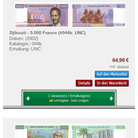
Djibouti - 5.000 Francs (#044b_UNC)
Datum: (2002)
Katalognr.: 044b
Erhaltung: UNC
64,99 €
zzgl.
Versand
1 Variante(n) / Erhaltung(en)
ab
verfügbar:
Jetzt zeigen