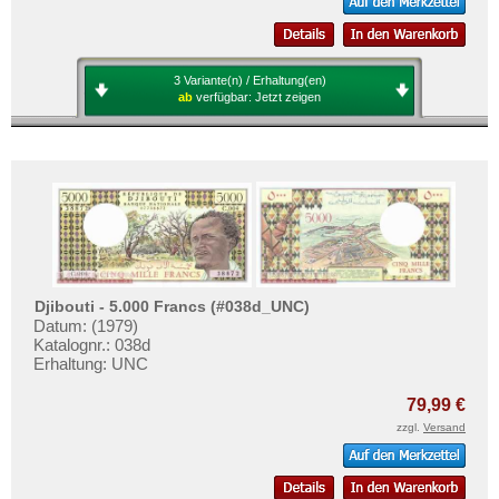
Sao Tome & Principe
Senegal
Seychellen
3 Variante(n) / Erhaltung(en)
ab
verfügbar:
Jetzt zeigen
Sierra Leone
Somalia
Somaliland
St. Helena
Süd Sudan
Südafrika
Sudan
Djibouti - 5.000 Francs (#038d_UNC)
Datum: (1979)
Swaziland
Katalognr.: 038d
Erhaltung: UNC
Tansania
79,99 €
Togo
zzgl.
Versand
Tschad
Tunesien