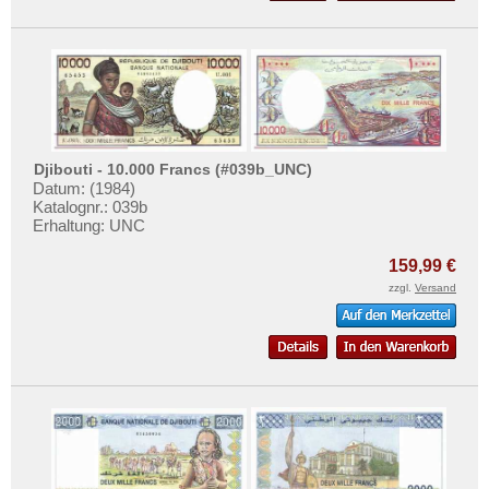
Uganda
Westafrikanische Staaten
Zaire
Zentralafrikanische Republik
Zentralafrikanische Staaten
Djibouti - 10.000 Francs (#039b_UNC)
Zimbabwe
Datum: (1984)
Katalognr.: 039b
Erhaltung: UNC
159,99 €
zzgl.
Versand