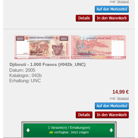
zzgl.
Versand
Djibouti - 1.000 Francs (#042b_UNC)
Datum: 2005
Katalognr.: 042b
Erhaltung: UNC
14,99 €
zzgl.
Versand
1 Variante(n) / Erhaltung(en)
ab
verfügbar:
Jetzt zeigen