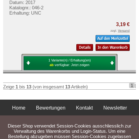
Datum: 2017
Katalognr.: 046-2
Erhaltung: UNC
3,19 €
zzgl.
Versand
1 Variante(n) / Erhaltung(en)
ab
verfügbar:
Jetzt zeigen
1
|
Zeige
1
bis
13
(von insgesamt
13
Artikeln)
Home
Bewertungen
Kontakt
Newsletter
Privatsphäre und Datenschutz
Impressum
AGB
Dieser Shop verwendet Session-Cookies ausschliesslich zur
Liefer- und Versandkosten
Verwaltung des Warenkorbs und Login-Status. Um eine
Bestellung abzugeben müssen Session-Cookies zugelassen