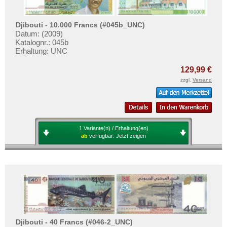
Djibouti - 10.000 Francs (#045b_UNC)
Datum: (2009)
Katalognr.: 045b
Erhaltung: UNC
129,99 €
zzgl.
Versand
1 Variante(n) / Erhaltung(en)
ab
verfügbar:
Jetzt zeigen
Djibouti - 40 Francs (#046-2_UNC)