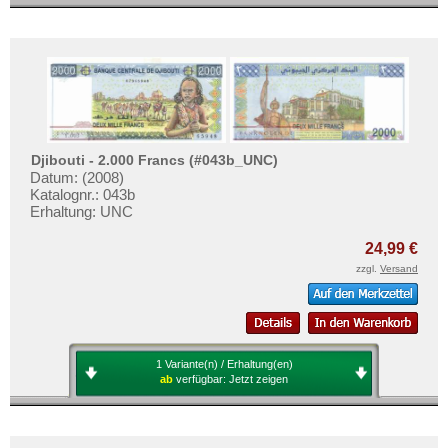
Djibouti - 2.000 Francs (#043b_UNC)
Datum: (2008)
Katalognr.: 043b
Erhaltung: UNC
24,99 €
zzgl.
Versand
1 Variante(n) / Erhaltung(en)
ab
verfügbar:
Jetzt zeigen