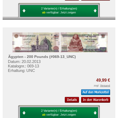
2 Variante(n) / Erhaltung(en)
ab
verfügbar:
Jetzt zeigen
Ägypten - 200 Pounds (#069-13_UNC)
Datum: 20.02.2013
Katalognr.: 069-13
Erhaltung: UNC
49,99 €
zzgl.
Versand
2 Variante(n) / Erhaltung(en)
ab
verfügbar:
Jetzt zeigen