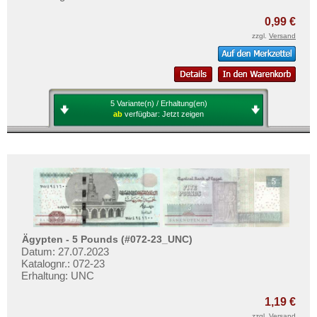
0,99 €
zzgl.
Versand
5 Variante(n) / Erhaltung(en)
ab
verfügbar:
Jetzt zeigen
Ägypten - 5 Pounds (#072-23_UNC)
Datum: 27.07.2023
Katalognr.: 072-23
Erhaltung: UNC
1,19 €
zzgl.
Versand