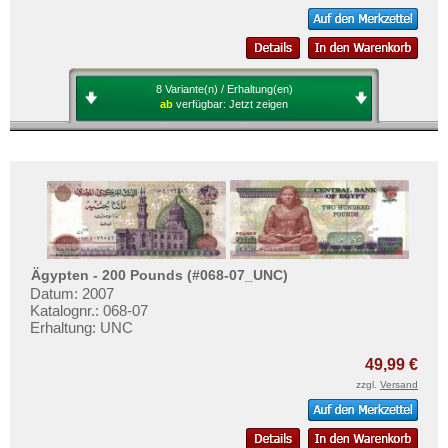
Swaziland
Tansania
Togo
8 Variante(n) / Erhaltung(en)
Tschad
ab
verfügbar:
Jetzt zeigen
Tunesien
Uganda
Westafrikanische Staaten
Zaire
Zentralafrikanische Republik
Ägypten - 200 Pounds (#068-07_UNC)
Zentralafrikanische Staaten
Datum: 2007
Katalognr.: 068-07
Zimbabwe
Erhaltung: UNC
49,99 €
zzgl.
Versand