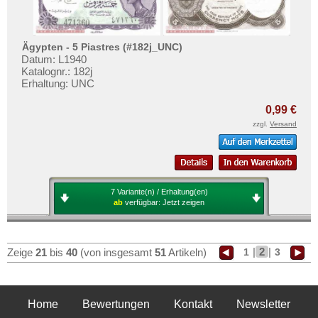
Ägypten - 5 Piastres (#182j_UNC)
Datum: L1940
Katalognr.: 182j
Erhaltung: UNC
0,99 €
zzgl.
Versand
7 Variante(n) / Erhaltung(en)
ab
verfügbar:
Jetzt zeigen
|
2
|
1
3
Zeige
21
bis
40
(von insgesamt
51
Artikeln)
Home
Bewertungen
Kontakt
Newsletter