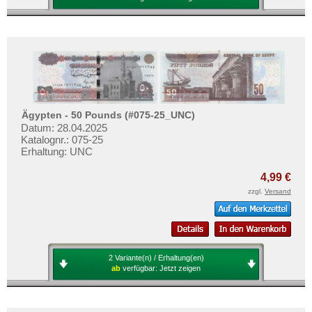
Ägypten - 50 Pounds (#075-25_UNC)
Datum: 28.04.2025
Katalognr.: 075-25
Erhaltung: UNC
4,99 €
zzgl.
Versand
2 Variante(n) / Erhaltung(en)
ab
verfügbar:
Jetzt zeigen