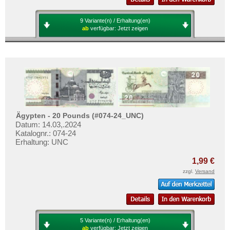
9 Variante(n) / Erhaltung(en)
ab
verfügbar:
Jetzt zeigen
Ägypten - 20 Pounds (#074-24_UNC)
Datum: 14.03,.2024
Katalognr.: 074-24
Erhaltung: UNC
1,99 €
zzgl.
Versand
5 Variante(n) / Erhaltung(en)
ab
verfügbar:
Jetzt zeigen