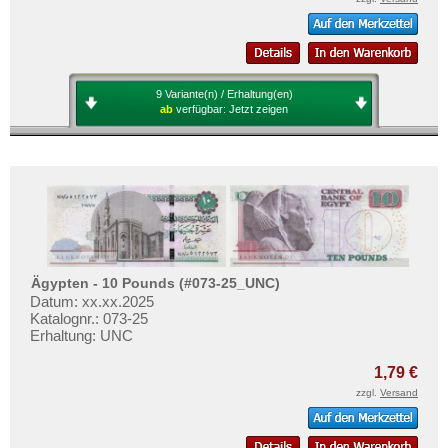
9 Variante(n) / Erhaltung(en)
ab
verfügbar:
Jetzt zeigen
Ägypten - 10 Pounds (#073-25_UNC)
Datum: xx.xx.2025
Katalognr.: 073-25
Erhaltung: UNC
1,79 €
zzgl.
Versand