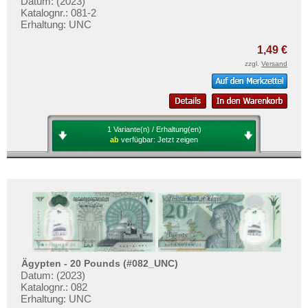
Datum: (2023)
Katalognr.: 081-2
Erhaltung: UNC
1,49 €
zzgl.
Versand
1 Variante(n) / Erhaltung(en)
ab
verfügbar:
Jetzt zeigen
Ägypten - 20 Pounds (#082_UNC)
Datum: (2023)
Katalognr.: 082
Erhaltung: UNC