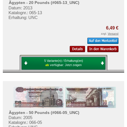
Mehr über...
Ägypten - 20 Pounds (#065-13_UNC)
Lesotho
Datum: 2013
Liberia
Zahlungsbedingungen
Katalognr.: 065-13
Erhaltung: UNC
Libyen
Privatsphäre und Datenschutz
6,49 €
Madagaskar
Widerrufsbelehrung
zzgl.
Versand
Malawi
Liefer- und Versandkosten
Mali
AGB
Marokko
Impressum
5 Variante(n) / Erhaltung(en)
Mauretanien
ab
verfügbar:
Jetzt zeigen
Mauritius
Mozambique
Namibia
Niger
Nigeria
Ägypten - 50 Pounds (#066-05_UNC)
Ostafrika
Datum: 2005
Portugiesisch Guinea
Katalognr.: 066-05