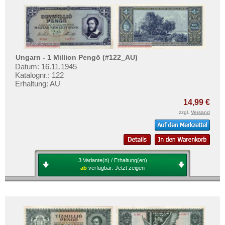
Ungarn - 1 Million Pengö (#122_AU)
Datum: 16.11.1945
Katalognr.: 122
Erhaltung: AU
14,99 €
zzgl.
Versand
3 Variante(n) / Erhaltung(en)
ab
verfügbar:
Jetzt zeigen