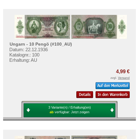
Ungarn - 10 Pengö (#100_AU)
Datum: 22.12.1936
Katalognr.: 100
Erhaltung: AU
4,99 €
zzgl.
Versand
3 Variante(n) / Erhaltung(en)
ab
verfügbar:
Jetzt zeigen