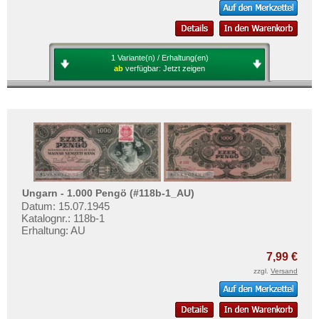
1 Variante(n) / Erhaltung(en)
ab
verfügbar:
Jetzt zeigen
Ungarn - 1.000 Pengö (#118b-1_AU)
Datum: 15.07.1945
Katalognr.: 118b-1
Erhaltung: AU
7,99 €
zzgl.
Versand