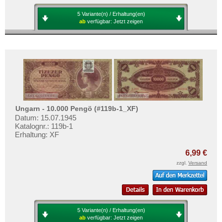
5 Variante(n) / Erhaltung(en)
ab
verfügbar:
Jetzt zeigen
Ungarn - 10.000 Pengö (#119b-1_XF)
Datum: 15.07.1945
Katalognr.: 119b-1
Erhaltung: XF
6,99 €
zzgl.
Versand
5 Variante(n) / Erhaltung(en)
ab
verfügbar:
Jetzt zeigen