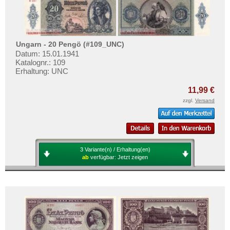
Ungarn - 20 Pengö (#109_UNC)
Datum: 15.01.1941
Katalognr.: 109
Erhaltung: UNC
11,99 €
zzgl.
Versand
3 Variante(n) / Erhaltung(en)
ab
verfügbar:
Jetzt zeigen