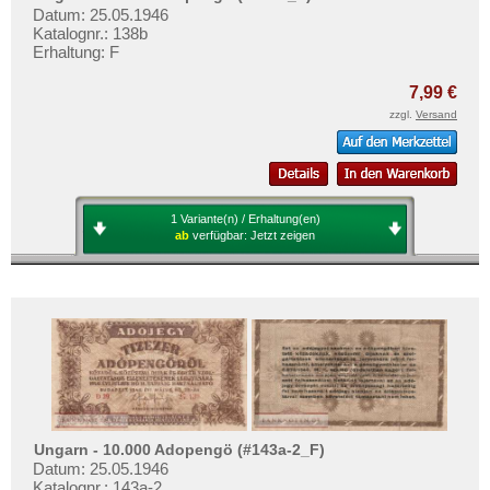
Datum: 25.05.1946
Katalognr.: 138b
Erhaltung: F
7,99 €
zzgl.
Versand
1 Variante(n) / Erhaltung(en)
ab
verfügbar:
Jetzt zeigen
Ungarn - 10.000 Adopengö (#143a-2_F)
Datum: 25.05.1946
Katalognr.: 143a-2