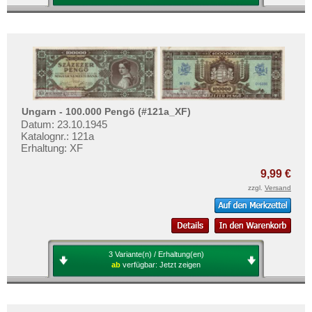
Ungarn - 100.000 Pengö (#121a_XF)
Datum: 23.10.1945
Katalognr.: 121a
Erhaltung: XF
9,99 €
zzgl.
Versand
3 Variante(n) / Erhaltung(en)
ab
verfügbar:
Jetzt zeigen