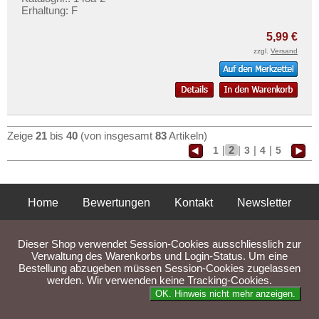
Erhaltung: F
5,99 €
zzgl.
Versand
Zeige
21
bis
40
(von insgesamt
83
Artikeln)
|
2
|
|
|
1
3
4
5
Home
Bewertungen
Kontakt
Newsletter
Privatsphäre und Datenschutz
Impressum
AGB
Dieser Shop verwendet Session-Cookies ausschliesslich zur
Liefer- und Versandkosten
Verwaltung des Warenkorbs und Login-Status. Um eine
Bestellung abzugeben müssen Session-Cookies zugelassen
werden. Wir verwenden keine Tracking-Cookies.
Parse Time: 0.065s
OK. Hinweis nicht mehr anzeigen.