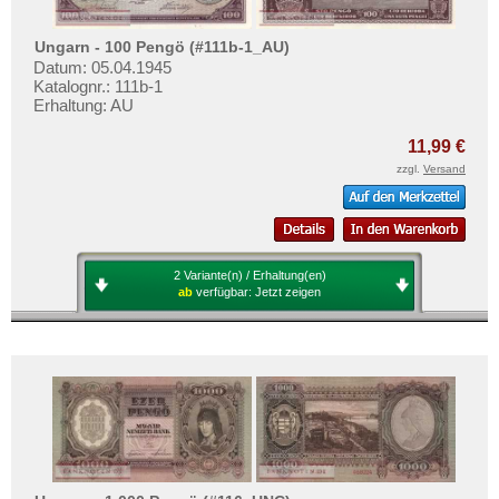
Ungarn - 100 Pengö (#111b-1_AU)
Datum: 05.04.1945
Katalognr.: 111b-1
Erhaltung: AU
11,99 €
zzgl.
Versand
2 Variante(n) / Erhaltung(en)
ab
verfügbar:
Jetzt zeigen