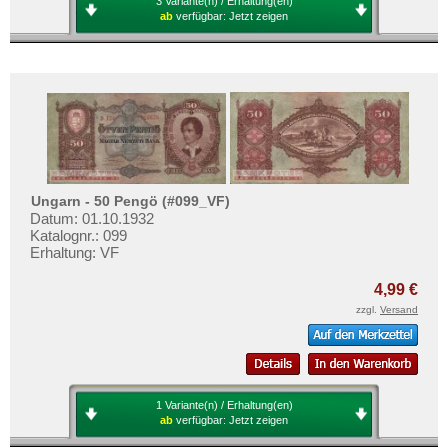
3 Variante(n) / Erhaltung(en)
Mehr über...
ab
verfügbar:
Jetzt zeigen
Zahlungsbedingungen
Privatsphäre und Datenschutz
Widerrufsbelehrung
Liefer- und Versandkosten
AGB
Impressum
Ungarn - 50 Pengö (#099_VF)
Datum: 01.10.1932
Katalognr.: 099
Erhaltung: VF
4,99 €
zzgl.
Versand
1 Variante(n) / Erhaltung(en)
ab
verfügbar:
Jetzt zeigen