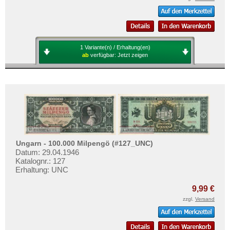
1 Variante(n) / Erhaltung(en)
ab
verfügbar:
Jetzt zeigen
Ungarn - 100.000 Milpengö (#127_UNC)
Datum: 29.04.1946
Katalognr.: 127
Erhaltung: UNC
9,99 €
zzgl.
Versand