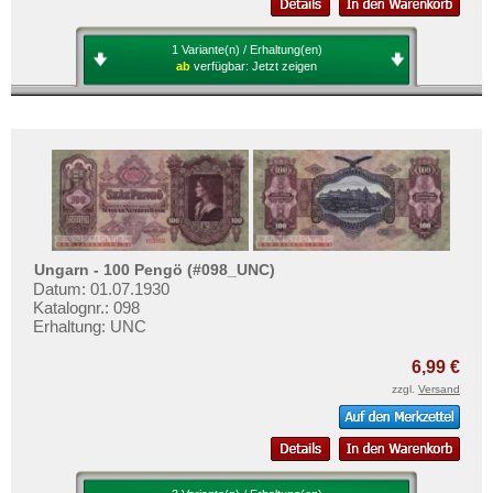
Zypern
Testbanknoten
Banknotenbriefe
1 Variante(n) / Erhaltung(en)
ab
verfügbar:
Jetzt zeigen
Kataloge
Aufbewahrung
Gutscheine
Ihre Bewertungen
Kontakt
Ungarn - 100 Pengö (#098_UNC)
Informationen
Datum: 01.07.1930
Katalognr.: 098
Preislisten
Erhaltung: UNC
Ankauf
6,99 €
Erhaltungsgrade
zzgl.
Versand
Gratisbanknoten
FAQ