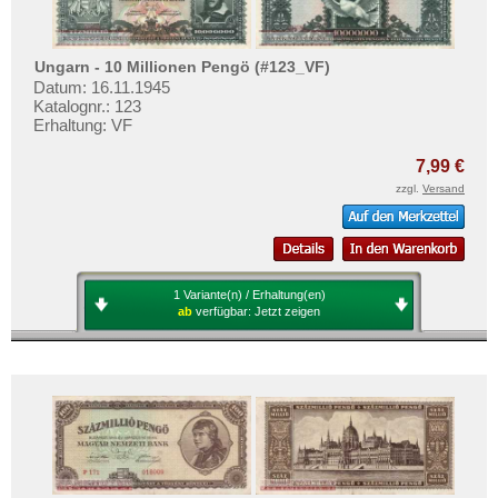
Ungarn - 10 Millionen Pengö (#123_VF)
Datum: 16.11.1945
Katalognr.: 123
Erhaltung: VF
7,99 €
zzgl.
Versand
1 Variante(n) / Erhaltung(en)
ab
verfügbar:
Jetzt zeigen