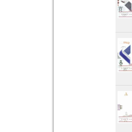
Ungarn
Vatikan
Weissrussland
Zypern