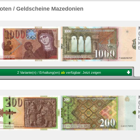
Sie
hier
.
oten / Geldscheine Mazedonien
K
2 Variante(n) / Erhaltung(en)
ab
verfügbar:
Jetzt zeigen
K