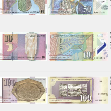
K
K
K