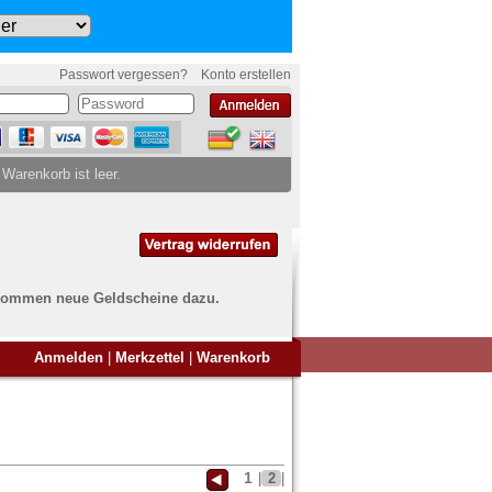
Passwort vergessen?
Konto erstellen
 Warenkorb ist leer.
ch kommen neue Geldscheine dazu.
en Sie Banknoten
Anmelden
|
Merkzettel
|
Warenkorb
ufen?
nd Sie bei uns genau richtig
ie uns einfach ein Übersichtsbild
nknoten an
info@banknoten.de
.
1
|
2
|
Informationen zum Ankauf finden