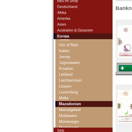
Neu im Shop
Gibraltar
Deutschland
Bankn
Griechenland
Afrika
Grönland
Amerika
Grossbritannien
Asien
Guernsey
Australien & Ozeanien
Irland
Europa
Island
Isle of Man
Italien
Jersey
Jugoslawien
Kroatien
Lettland
Liechtenstein
Litauen
Luxemburg
Malta
Mazedonien
Memelgebiet
Moldawien
Montenegro
Niederlande
Sets