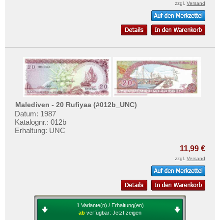
zzgl.
Versand
Malediven - 20 Rufiyaa (#012b_UNC)
Datum: 1987
Katalognr.: 012b
Erhaltung: UNC
11,99 €
zzgl.
Versand
1 Variante(n) / Erhaltung(en)
ab
verfügbar:
Jetzt zeigen