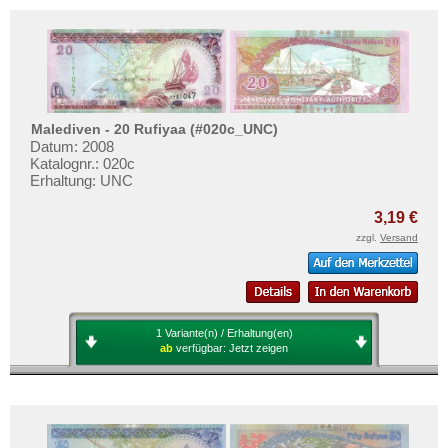
Malediven - 20 Rufiyaa (#020c_UNC)
Datum: 2008
Katalognr.: 020c
Erhaltung: UNC
3,19 €
zzgl.
Versand
1 Variante(n) / Erhaltung(en)
ab
verfügbar:
Jetzt zeigen