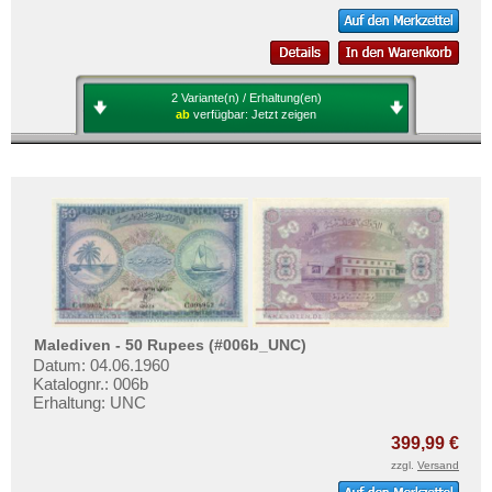
2 Variante(n) / Erhaltung(en)
ab
verfügbar:
Jetzt zeigen
Malediven - 50 Rupees (#006b_UNC)
Datum: 04.06.1960
Katalognr.: 006b
Erhaltung: UNC
399,99 €
zzgl.
Versand