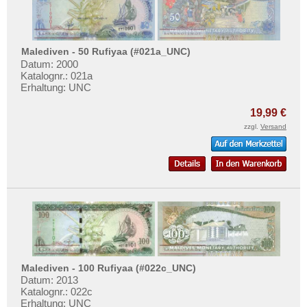
Malediven - 50 Rufiyaa (#021a_UNC)
Datum: 2000
Katalognr.: 021a
Erhaltung: UNC
19,99 €
zzgl.
Versand
Malediven - 100 Rufiyaa (#022c_UNC)
Datum: 2013
Katalognr.: 022c
Erhaltung: UNC