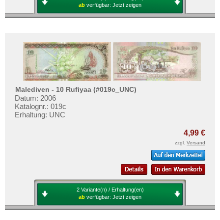
ab
verfügbar:
Jetzt zeigen
Malediven - 10 Rufiyaa (#019c_UNC)
Datum: 2006
Katalognr.: 019c
Erhaltung: UNC
4,99 €
zzgl.
Versand
2 Variante(n) / Erhaltung(en)
ab
verfügbar:
Jetzt zeigen