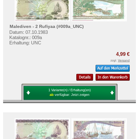
Malediven - 2 Rufiyaa (#009a_UNC)
Datum: 07.10.1983
Katalognr.: 009a
Erhaltung: UNC
4,99 €
zzgl.
Versand
1 Variante(n) / Erhaltung(en)
ab
verfügbar:
Jetzt zeigen