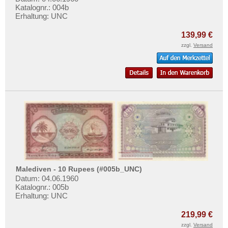
Timor
Mehr über...
Katalognr.: 004b
Turkmenistan
Erhaltung: UNC
Zahlungsbedingungen
Usbekistan
139,99 €
Privatsphäre und Datenschutz
Vereinigte Arabische Emirate
zzgl.
Versand
Widerrufsbelehrung
Vietnam
Liefer- und Versandkosten
Vietnam Süd
AGB
Impressum
Malediven - 10 Rupees (#005b_UNC)
Datum: 04.06.1960
Katalognr.: 005b
Erhaltung: UNC
219,99 €
zzgl.
Versand