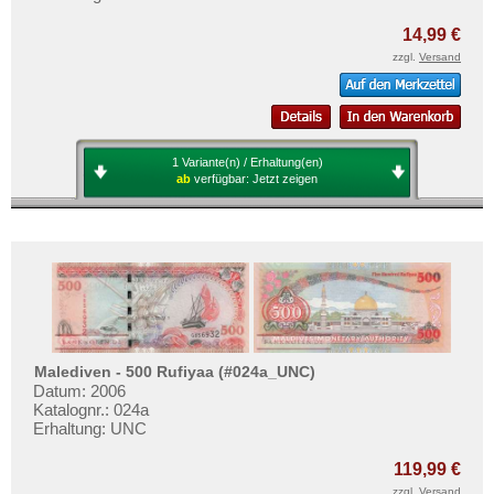
14,99 €
zzgl.
Versand
1 Variante(n) / Erhaltung(en)
ab
verfügbar:
Jetzt zeigen
Malediven - 500 Rufiyaa (#024a_UNC)
Datum: 2006
Katalognr.: 024a
Erhaltung: UNC
119,99 €
zzgl.
Versand