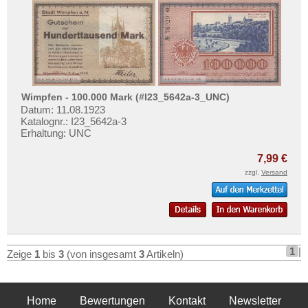
Mehr über...
Zahlungsbedingungen
Privatsphäre und Datenschutz
Widerrufsbelehrung
Liefer- und Versandkosten
Wimpfen - 100.000 Mark (#I23_5642a-3_UNC)
Datum: 11.08.1923
AGB
Katalognr.: I23_5642a-3
Impressum
Erhaltung: UNC
7,99 €
zzgl.
Versand
1
|
Zeige
1
bis
3
(von insgesamt
3
Artikeln)
Home
Bewertungen
Kontakt
Newsletter