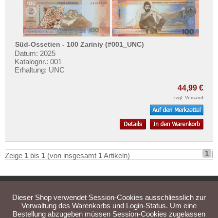
Amerika
geht oder beschädigt wird.
Oman
Asien
Absolute Zuverlässigkeit:
sowohl in
Pakistan
puncto Service als auch in der Qualität
unserer Banknoten
Philippinen
Süd-Ossetien - 100 Zariniy (#001_UNC)
Datum: 2025
Möchten Sie Banknoten
Portugiesisch Indien
Katalognr.: 001
verkaufen?
Erhaltung: UNC
Saudi Arabien
Dann sind Sie bei uns genau richtig
Singapur
44,99 €
Senden Sie uns einfach ein
zzgl.
Versand
Übersichtsbild Ihrer Banknoten an
Sri Lanka
info@banknoten.de
.
Straits Settlements
Weitere Informationen zum Ankauf
Süd-Ossetien
finden Sie
hier
.
Südkorea
1
|
Zeige
1
bis
1
(von insgesamt
1
Artikeln)
Syrien
Tadschikistan
Australien & Ozeanien
Home
Bewertungen
Kontakt
Newsletter
Taiwan
Europa
Dieser Shop verwendet Session-Cookies ausschliesslich zur
Thailand
Privatsphäre und Datenschutz
Impressum
AGB
Verwaltung des Warenkorbs und Login-Status. Um eine
Sets
Bestellung abzugeben müssen Session-Cookies zugelassen